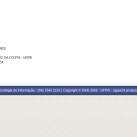
RAES
NO DA COSTA - UEPB
ZA
cnologia da Informação - (84) 3342 2210 | Copyright © 2006-2026 - UFRN - sigaa14-produca