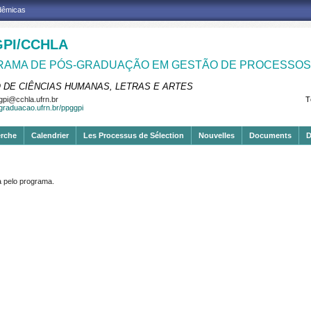
adêmicas
PI/CCHLA
AMA DE PÓS-GRADUAÇÃO EM GESTÃO DE PROCESSOS 
 DE CIÊNCIAS HUMANAS, LETRAS E ARTES
pi@cchla.ufrn.br
T
sgraduacao.ufrn.br/ppggpi
erche
Calendrier
Les Processus de Sélection
Nouvelles
Documents
D
pelo programa.