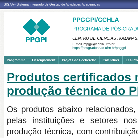
SIGAA - Sistema Integrado de Gestão de Atividades Acadêmicas
PPGGPI/CCHLA
PROGRAMA DE PÓS-GRADU
CENTRO DE CIÊNCIAS HUMANAS,
E-mail:
mpgpi@cchla.ufrn.br
https://posgraduacao.ufrn.br/ppggpi
Programme
Enseignement
Projets de Pecherche
Calendrier
Les Pro
Produtos certificados
produção técnica do 
Os produtos abaixo relacionados,
pelas instituições e setores no
produção técnica, com contribuição