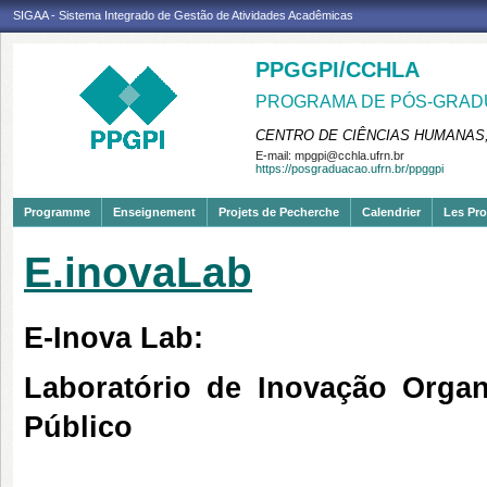
SIGAA - Sistema Integrado de Gestão de Atividades Acadêmicas
PPGGPI/CCHLA
PROGRAMA DE PÓS-GRADU
CENTRO DE CIÊNCIAS HUMANAS,
E-mail:
mpgpi@cchla.ufrn.br
https://posgraduacao.ufrn.br/ppggpi
Programme
Enseignement
Projets de Pecherche
Calendrier
Les Pro
E.inovaLab
E-Inova Lab:
Laboratório de Inovação Orga
Público