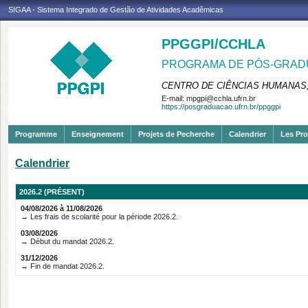
SIGAA - Sistema Integrado de Gestão de Atividades Acadêmicas
PPGGPI/CCHLA
PROGRAMA DE PÓS-GRADU
CENTRO DE CIÊNCIAS HUMANAS,
E-mail:
mpgpi@cchla.ufrn.br
https://posgraduacao.ufrn.br/ppggpi
Programme
Enseignement
Projets de Pecherche
Calendrier
Les Pro
Calendrier
2026.2 (PRÉSENT)
04/08/2026 à 11/08/2026
→ Les frais de scolarité pour la période 2026.2.
03/08/2026
→ Début du mandat 2026.2.
31/12/2026
→ Fin de mandat 2026.2.