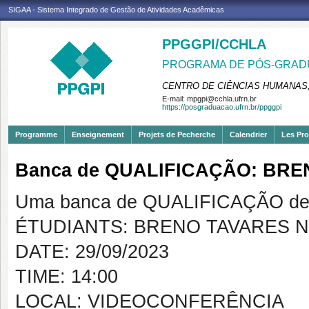
SIGAA - Sistema Integrado de Gestão de Atividades Acadêmicas
PPGGPI/CCHLA
PROGRAMA DE PÓS-GRADU
CENTRO DE CIÊNCIAS HUMANAS,
E-mail:
mpgpi@cchla.ufrn.br
https://posgraduacao.ufrn.br/ppggpi
Programme
Enseignement
Projets de Pecherche
Calendrier
Les Pro
Banca de QUALIFICAÇÃO: BR
Uma banca de QUALIFICAÇÃO de 
ÉTUDIANTS: BRENO TAVARES 
DATE: 29/09/2023
TIME: 14:00
LOCAL: VIDEOCONFERÊNCIA