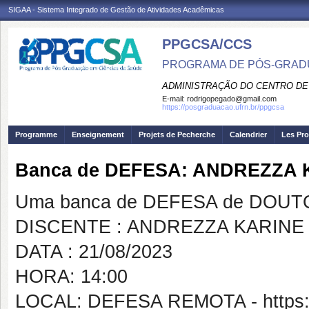
SIGAA - Sistema Integrado de Gestão de Atividades Acadêmicas
PPGCSA/CCS
PROGRAMA DE PÓS-GRADU
ADMINISTRAÇÃO DO CENTRO DE
E-mail:
rodrigopegado@gmail.com
https://posgraduacao.ufrn.br/ppgcsa
Programme
Enseignement
Projets de Pecherche
Calendrier
Les Pro
Banca de DEFESA: ANDREZZA
Uma banca de DEFESA de DOUTOR
DISCENTE : ANDREZZA KARINE
DATA : 21/08/2023
HORA: 14:00
LOCAL: DEFESA REMOTA - https://