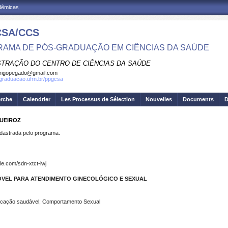
adêmicas
SA/CCS
AMA DE PÓS-GRADUAÇÃO EM CIÊNCIAS DA SAÚDE
STRAÇÃO DO CENTRO DE CIÊNCIAS DA SAÚDE
rigopegado@gmail.com
sgraduacao.ufrn.br/ppgcsa
erche
Calendrier
Les Processus de Sélection
Nouvelles
Documents
D
QUEIROZ
strada pelo programa.
.com/sdn-xtct-iwj
ÓVEL PARA ATENDIMENTO GINECOLÓGICO E SEXUAL
ducação saudável; Comportamento Sexual