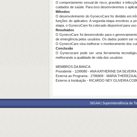
O comportamento sexual de risco, gravidez e infecçõ
cuidados de saúde. Para isso desenvolvemos o aplic
Métodos
O desenvolvimento do GynecoCare foi dividido em três
funções do aplicativo. A segunda etapa envolveu a pr
etapa, o GynecoCare foi colocado disponível para uso 
Resultados
O GynecoCare foi desenvolvido para o gerenciamento 
de emergência pelos usuários. Os dados podem ser regi
O GynecoCare visa melhorar o monitoramento dos cuid
Conclusão
O Gynecocare pode ser uma ferramenta tecnológica
melhorando a qualidade de vida dos usuários.
MEMBROS DA BANCA:
Presidente - 1199080 - ANA KATHERINE DA SILVEI
Externa ao Programa - 2786809 - MARIA THERE
Externo à Instituição - RICARDO NEY OLIVEIRA CO
SIGAA | Superintendência de Te