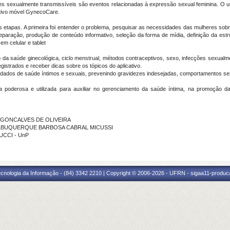
es sexualmente transmissíveis são eventos relacionadas à expressão sexual feminina. O u
ativo móvel GynecoCare.
 etapas. A primeira foi entender o problema, pesquisar as necessidades das mulheres sobre 
eparação, produção de conteúdo informativo, seleção da forma de mídia, definição da estr
em celular e tablet
da saúde ginecológica, ciclo menstrual, métodos contraceptivos, sexo, infecções sexualme
strados e receber dicas sobre os tópicos do aplicativo.
ados de saúde íntimos e sexuais, prevenindo gravidezes indesejadas, comportamentos sex
 poderosa e utilizada para auxiliar no gerenciamento da saúde íntima, na promoção
RA GONCALVES DE OLIVEIRA
ZA ALBUQUERQUE BARBOSA CABRAL MICUSSI
BUCCI - UnP
cnologia da Informação - (84) 3342 2210 | Copyright © 2006-2026 - UFRN - sigaa11-produca