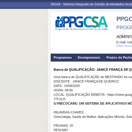
SIGAA - Sistema Integrado de Gestão de Atividades Ac
PPGC
PROGR
ADMINI
E-mail:
rod
https://po
Programme
Enseignement
Projets de Pech
Banca de QUALIFICAÇÃO: JANICE FRANÇA DE 
Uma banca de QUALIFICAÇÃO de MESTRADO foi cada
DISCENTE : JANICE FRANÇA DE QUEIROZ
DATA : 14/08/2020
HORA: 09:00
LOCAL: QUALIFICAÇÃO REMOTA - https://meet.google
TÍTULO:
GYNECOCARE: UM SISTEMA DE APLICATIVOS M
PALAVRAS-CHAVES:
Ginecologia; Saúde da Mulher; Aplicações Móveis; E
PÁGINAS: 20
RESUMO: