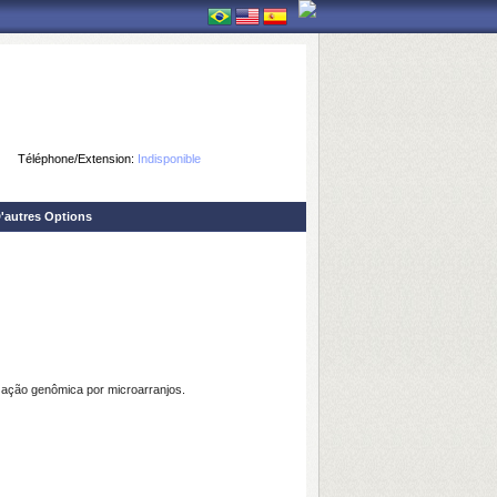
Téléphone/Extension:
Indisponible
'autres Options
dização genômica por microarranjos.