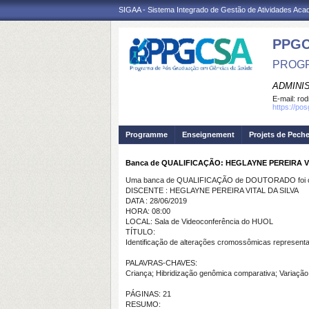
SIGAA - Sistema Integrado de Gestão de Atividades Ac
PPGC
PROGR
ADMINI
E-mail:
rod
https://po
Programme
Enseignement
Projets de Pech
Banca de QUALIFICAÇÃO: HEGLAYNE PEREIRA VI
Uma banca de QUALIFICAÇÃO de DOUTORADO foi ca
DISCENTE : HEGLAYNE PEREIRA VITAL DA SILVA
DATA : 28/06/2019
HORA: 08:00
LOCAL: Sala de Videoconferência do HUOL
TÍTULO:
Identificação de alterações cromossômicas representati
PALAVRAS-CHAVES:
Criança; Hibridização genômica comparativa; Variação
PÁGINAS: 21
RESUMO: