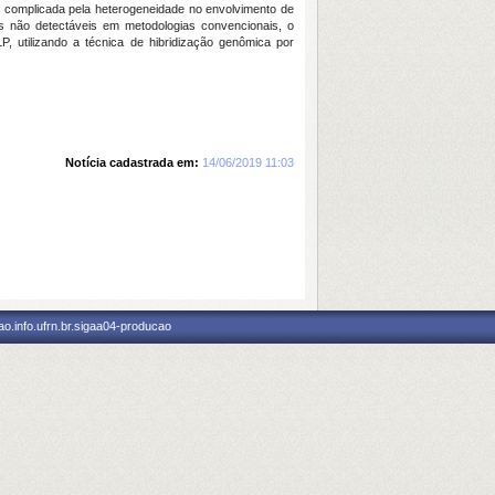
 é complicada pela heterogeneidade no envolvimento de
 não detectáveis em metodologias convencionais, o
P, utilizando a técnica de hibridização genômica por
Notícia cadastrada em:
14/06/2019 11:03
o.info.ufrn.br.sigaa04-producao