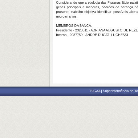
Considerando que a etiologia das Fissuras lábio pala
genes principais e menores, padrões de herança n
presente trabalho objetiva identificar possíveis al
microarranjos.
MEMBROS DA BANCA:
Presidente - 2323511 - ADRIANA AUGUSTO DE REZ
Interno - 2087759 - ANDRE DUCATI LUCHESSI
SIGAA | Superintendência de Te