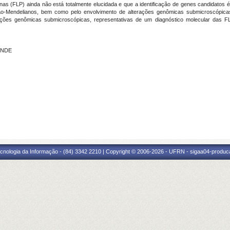
tinas (FLP) ainda não está totalmente elucidada e que a identificação de genes candidatos
ão-Mendelianos, bem como pelo envolvimento de alterações genômicas submicroscópicas
terações genômicas submicroscópicas, representativas de um diagnóstico molecular das FL
ENDE
cnologia da Informação - (84) 3342 2210 | Copyright © 2006-2026 - UFRN - sigaa04-produca