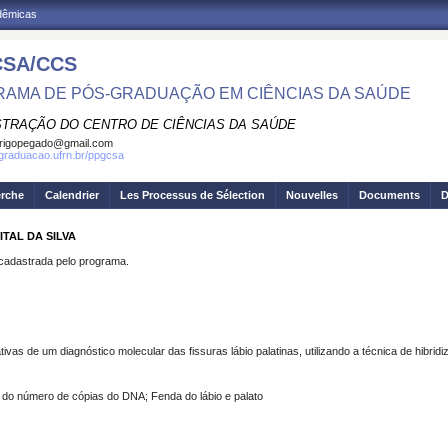
adêmicas
SA/CCS
AMA DE PÓS-GRADUAÇÃO EM CIÊNCIAS DA SAÚDE
STRAÇÃO DO CENTRO DE CIÊNCIAS DA SAÚDE
rigopegado@gmail.com
sgraduacao.ufrn.br/ppgcsa
erche
Calendrier
Les Processus de Sélection
Nouvelles
Documents
D
TAL DA SILVA
dastrada pelo programa.
vas de um diagnóstico molecular das fissuras lábio palatinas, utilizando a técnica de hibri
 do número de cópias do DNA; Fenda do lábio e palato