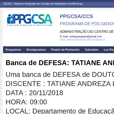
SIGAA - Sistema Integrado de Gestão de Atividades Acadêmicas
PPGCSA/CCS
PROGRAMA DE PÓS-GRADU
ADMINISTRAÇÃO DO CENTRO DE
E-mail:
rodrigopegado@gmail.com
https://posgraduacao.ufrn.br/ppgcsa
Programme
Enseignement
Projets de Pecherche
Calendrier
Les Pro
Banca de DEFESA: TATIANE AN
Uma banca de DEFESA de DOUTOR
DISCENTE : TATIANE ANDREZA L
DATA : 20/11/2018
HORA: 09:00
LOCAL: Departamento de Educaçã