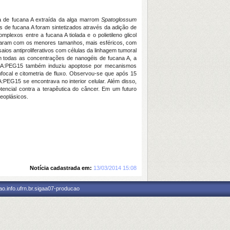
 de fucana A extraída da alga marrom
Spatoglossum
éis de fucana A foram sintetizados através da adição de
lexos entre a fucana A tiolada e o polietileno glicol
taram com os menores tamanhos, mais esféricos, com
ios antiproliferativos com células da linhagem tumoral
m todas as concentrações de nanogéis de fucana A, a
 FucA:PEG15 também induziu apoptose por mecanismos
ocal e citometria de fluxo. Observou-se que após 15
:PEG15 se encontrava no interior celular. Além disso,
encial contra a terapêutica do câncer. Em um futuro
neoplásicos.
Notícia cadastrada em:
13/03/2014 15:08
o.info.ufrn.br.sigaa07-producao