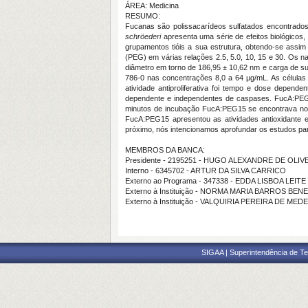
ÁREA: Medicina
RESUMO:
Fucanas são polissacarídeos sulfatados encontrad
schröederi
apresenta uma série de efeitos biológicos, 
grupamentos tióis a sua estrutura, obtendo-se assim 
(PEG) em várias relações 2.5, 5.0, 10, 15 e 30. O
diâmetro em torno de 186,95 ± 10,62 nm e carga de sup
786-0 nas concentrações 8,0 a 64 µg/mL. As células
atividade antiproliferativa foi tempo e dose depe
dependente e independentes de caspases. FucA:PEG15
minutos de incubação FucA:PEG15 se encontrava no int
FucA:PEG15 apresentou as atividades antioxidante e
próximo, nós intencionamos aprofundar os estudos pa
MEMBROS DA BANCA:
Presidente - 2195251 - HUGO ALEXANDRE DE OLI
Interno - 6345702 - ARTUR DA SILVA CARRICO
Externo ao Programa - 347338 - EDDA LISBOA LEITE
Externo à Instituição - NORMA MARIA BARROS BEN
Externo à Instituição - VALQUIRIA PEREIRA DE MED
SIGAA | Superintendência de Te