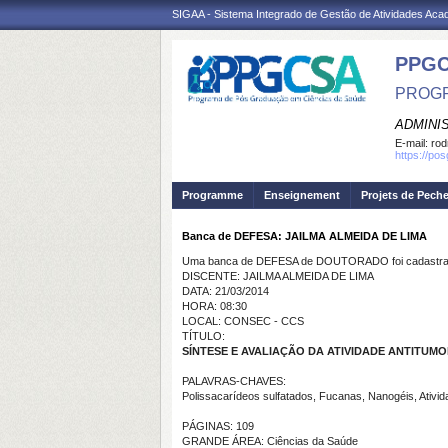
SIGAA - Sistema Integrado de Gestão de Atividades Ac
PPGC
PROGR
ADMINI
E-mail:
rod
https://po
Programme
Enseignement
Projets de Pech
Banca de DEFESA: JAILMA ALMEIDA DE LIMA
Uma banca de DEFESA de DOUTORADO foi cadastrad
DISCENTE: JAILMA ALMEIDA DE LIMA
DATA: 21/03/2014
HORA: 08:30
LOCAL: CONSEC - CCS
TÍTULO:
SÍNTESE E AVALIAÇÃO DA ATIVIDADE ANTITU
PALAVRAS-CHAVES:
Polissacarídeos sulfatados, Fucanas, Nanogéis, Ativida
PÁGINAS: 109
GRANDE ÁREA: Ciências da Saúde