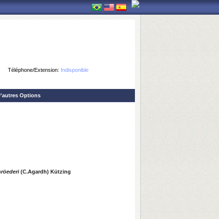
Téléphone/Extension:
Indisponible
'autres Options
röederi
(C.Agardh) Kützing