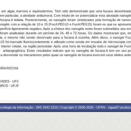
os em algas marrons e equinodermos. Tem sido demonstrado que uma fucana denominada
em particular, a atividade antitumoral. Com intuito de se potencializar esta atividade nanog
fucana A tiolada. Posteriormente, os nanogéis foram sintetizados pela formação de nanocomp
s nanogéis com a relação de 10 e 15 (FucA:PEG10 e FucA:PEG15) foram os que se apresen
erfície ligeiramente negativo. Após a síntese dos nanogéis estes foram submetidos aos ensa
 foram analisadas durante um período de 24, 48 e 72 horas. Os dados mostraram que, e
ndente, o mesmo não sendo observado para a fucana A sozinha. Além disso, o nanogel
 foi marcado fluorescentemente e utilizado como sonda em ensaios de microscopia conf
erior celular, na região pericelular. Após uma hora de incubação todo o nanogel de FucA
 antiangiogênica. Estes resultados indicam que os nanogéis de fucana A tem um uso pot
ra desvendar os mecanismos pelos quais os nanogéis de fucana exercem seus efeitos anti
VEIRA ROCHA
EVIDES - UFC
EIROS - UFJF
cnologia da Informação - (84) 3342 2210 | Copyright © 2006-2026 - UFRN - sigaa07-produca