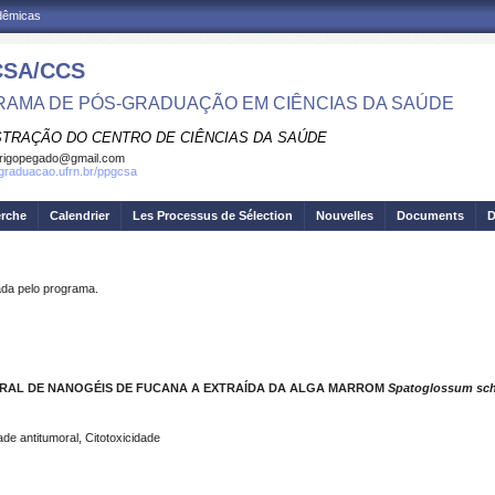
adêmicas
SA/CCS
AMA DE PÓS-GRADUAÇÃO EM CIÊNCIAS DA SAÚDE
STRAÇÃO DO CENTRO DE CIÊNCIAS DA SAÚDE
rigopegado@gmail.com
sgraduacao.ufrn.br/ppgcsa
erche
Calendrier
Les Processus de Sélection
Nouvelles
Documents
D
a pelo programa.
MORAL DE NANOGÉIS DE FUCANA A EXTRAÍDA DA ALGA MARROM
Spatoglossum sch
de antitumoral, Citotoxicidade