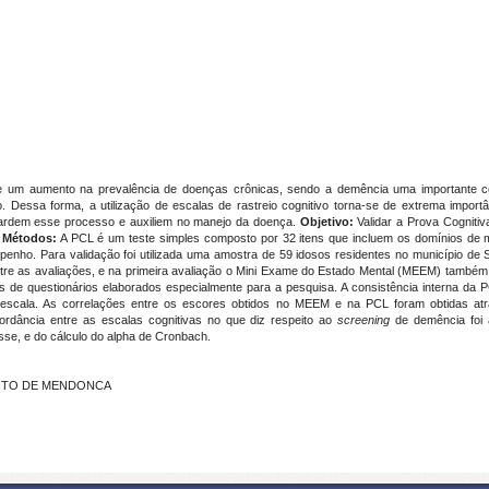
 um aumento na prevalência de doenças crônicas, sendo a demência uma importante c
o. Dessa forma, a utilização de escalas de rastreio cognitivo torna-se de extrema impo
tardem esse processo e auxiliem no manejo da doença.
Objetivo:
Validar a Prova Cogniti
.
Métodos:
A PCL é um teste simples composto por 32 itens que incluem os domínios de m
nho. Para validação foi utilizada uma amostra de 59 idosos residentes no município de 
ntre as avaliações, e na primeira avaliação o Mini Exame do Estado Mental (MEEM) também 
s de questionários elaborados especialmente para a pesquisa. A consistência interna da P
 a escala. As correlações entre os escores obtidos no MEEM e na PCL foram obtidas a
rdância entre as escalas cognitivas no que diz respeito ao
screening
de demência foi a
sse, e do cálculo do alpha de Cronbach.
PINTO DE MENDONCA