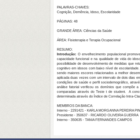
PALAVRAS-CHAVES:
Cognição, Demência, Idoso, Escolaridade
PÁGINAS: 48
GRANDE ÁREA: Ciências da Saúde
ÁREA: Fisioterapia e Terapia Ocupacional
RESUMO:
Introdução:
O envelhecimento populacional promove
capacidade funcional e na qualidade de vida do idos
possibilidade de desenvolvimento de medidas que re
cognitivo em idosos com baixo nível de escolaridade
sendo maiores escores relacionados a melhor desempe
aplicada duas vezes com um intervalo de dois dias e
condições de saúde e perfil sociodemográfico, atravé
análise fatorial verificou os domínios que compõe
comparadas através do Teste t de student. A conco
determinada através do Índice de Correlação Intra-Cla
MEMBROS DA BANCA:
Interno - 2291421 - KARLA MORGANNA PEREIRA 
Presidente - 350637 - RICARDO OLIVEIRA GUERRA
Interno - 350635 - TANIA FERNANDES CAMPOS