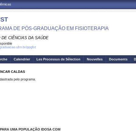
adêmicas
ST
AMA DE PÓS-GRADUAÇÃO EM FISIOTERAPIA
 DE CIÊNCIAS DA SAÚDE
isponible
sgraduacao.ufrn.br/ppgfst
erche
Calendrier
Les Processus de Sélection
Nouvelles
Documents
D
LENCAR CALDAS
strada pelo programa.
S PARA UMA POPULAÇÃO IDOSA COM