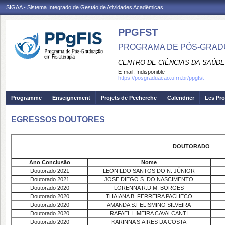
SIGAA - Sistema Integrado de Gestão de Atividades Acadêmicas
PPGFST
PROGRAMA DE PÓS-GRADU
CENTRO DE CIÊNCIAS DA SAÚDE
E-mail:
Indisponible
https://posgraduacao.ufrn.br/ppgfst
Programme
Enseignement
Projets de Pecherche
Calendrier
Les Pro
EGRESSOS DOUTORES
DOUTORADO
Ano Conclusão
Nome
Doutorado 2021
LEONILDO SANTOS DO N. JÚNIOR
Doutorado 2021
JOSE DIEGO S. DO NASCIMENTO
Doutorado 2020
LORENNA R.D.M. BORGES
Doutorado 2020
THAIANA B. FERREIRA PACHECO
Doutorado 2020
AMANDA S.FELISMINO SILVEIRA
Doutorado 2020
RAFAEL LIMEIRA CAVALCANTI
Doutorado 2020
KARINNA S.AIRES DA COSTA