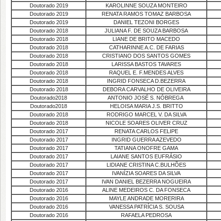
Doutorado 2019
KAROLINNE SOUZA MONTEIRO
Doutorado 2019
RENATA RAMOS TOMAZ BARBOSA
Doutorado 2019
DANIEL TEZONI BORGES
Doutorado 2018
JULIANA F. DE SOUZA BARBOSA
Doutorado 2018
LIANE DE BRITO MACEDO
Doutorado 2018
CATHARINNE A.C. DE FARIAS
Doutorado 2018
CRISTIANO DOS SANTOS GOMES
Doutorado 2018
LARISSA BASTOS TAVARES
Doutorado 2018
RAQUEL E. F.MENDES ALVES
Doutorado 2018
INGRID FONSECA D.BEZERRA
Doutorado 2018
DEBORA CARVALHO DE OLIVEIRA
Doutorado2018
ANTONIO JOSÉ S. NÓBREGA
Doutorado2018
HELOISA MARIA J.S. BRITTO
Doutorado 2018
RODRIGO MARCEL V. DA SILVA
Doutorado 2018
NICOLE SOARES OLIVER CRUZ
Doutorado 2017
RENATA CARLOS FELIPE
Doutorado 2017
INGRID GUERRA AZEVEDO
Doutorado 2017
TATIANA ONOFRE GAMA
Doutorado 2017
LAIANE SANTOS EUFRÁSIO
Doutorado 2017
LIDIANE CRISTINA C.BULHÕES
Doutorado 2017
IVANÍZIA SOARES DA SILVA
Doutorado 2017
IVAN DANIEL BEZERRA NOGUEIRA
Doutorado 2016
ALINE MEDEIROS C. DA FONSECA
Doutorado 2016
MAYLE ANDRADE MORERIRA
Doutorado 2016
VANESSA PATRÍCIA S. SOUSA
Doutorado 2016
RAFAELA PEDROSA