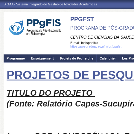
SIGAA - Sistema Integrado de Gestão de Atividades Acadêmicas
PPGFST
PROGRAMA DE PÓS-GRADU
CENTRO DE CIÊNCIAS DA SAÚDE
E-mail:
Indisponible
https://posgraduacao.ufrn.br/ppgfst
Programme
Enseignement
Projets de Pecherche
Calendrier
Les Pro
PROJETOS DE PESQUIS
TITULO DO PROJETO
(Fonte: Relatório Capes-Sucupir