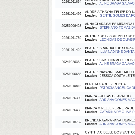
20261011634
Leader:
ALINE BRAGA GALVAO 
ANDRÉIA THAYNÁ FELIPE DO 
20261011492
Leader:
GENTIL GOMES DA FON
ANNA CLARA SALES MIRANDA 
20251006425
Leader:
STEPHANO TOMAZ DA S
ARTHUR DEYVISON MELO DE 
20261011760
Leader:
LEONIDAS DE OLIVEIR
BEATRIZ BRANDAO DE SOUZA
20261011429
Leader:
ILLIA NADINNE DANTA
BEATRIZ CRISTINA MEDEIROS
20241026362
Leader:
ALINE BRAGA GALVAO 
BEATRIZ NAYANNE MACHADO D
20251006686
Leader:
JÉSSICA COSTA LEITE (
BERTHA GARCEZ ROCHA
20261010815
Leader:
PATRICIA ANGELICA D
BIANCA FREITAS DE ARAUJO
20241026390
Leader:
ADRIANA GOMES MAGA
BIANCA MIRELLE FERREIRA DE
20241026433
Leader:
CATARINA DE OLIVEIR
BRENDA NAYARA PAIVA TAVARE
20261010762
Leader:
ADRIANA GOMES MAGA
CYNTHIA CIBELLE DOS SANTOS
20261012373