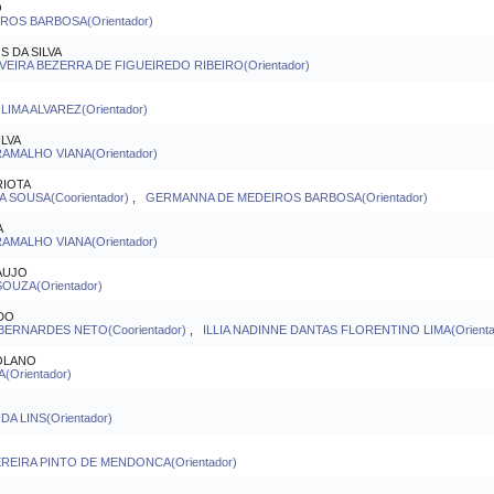
O
OS BARBOSA(Orientador)
 DA SILVA
EIRA BEZERRA DE FIGUEIREDO RIBEIRO(Orientador)
IMA ALVAREZ(Orientador)
ILVA
AMALHO VIANA(Orientador)
RIOTA
A SOUSA(Coorientador)
,
GERMANNA DE MEDEIROS BARBOSA(Orientador)
A
AMALHO VIANA(Orientador)
AUJO
OUZA(Orientador)
EDO
BERNARDES NETO(Coorientador)
,
ILLIA NADINNE DANTAS FLORENTINO LIMA(Orienta
OLANO
(Orientador)
A LINS(Orientador)
EIRA PINTO DE MENDONCA(Orientador)