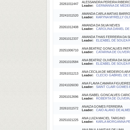
ALESSANDRA PEREIRA RIBEIR
20261011447
Leader:
GERMANNA DE MEDEIR
AMANDA CARLA MATIAS BARROS
20241011520
Leader:
KARYNA MYRELLY OLIV
AMANDA DA SILVA NEVES
20261012408
Leader:
CAROLINA DANIEL DE L
AMANDA THAIS FERREIRA DA S
20261012337
Leader:
ELIZABEL DE SOUZA R
ANA BEATRIZ GONCALVES PAT
20251006710
Leader:
CATARINA DE OLIVEIR
ANA BEATRIZ OLIVEIRA DA SILV
20261010584
Leader:
ELIZABEL DE SOUZA R
ANA CECILIA DE MEDEIROS AR
20261011213
Leader:
CLECIO GABRIEL DE S
ANA FLAVIA CAMARA FIGUEIR
20241026030
Leader:
SAINT CLAIR GOMES 
ANA ISABEL GONCALVES CARI
20261012696
Leader:
ROBERTA DE OLIVEIRA
ANAIZA GOMES FERREIRA
20261011572
Leader:
CAIO ALANO DE ALMEID
ANA LUIZA MACIEL TARGINO
20251021225
Leader:
KARLA MORGANNA PER
ANA PAULA MATIAS DE LIMA