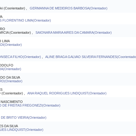
i (Coorientador) ,
GERMANNA DE MEDEIROS BARBOSA(Orientador)
VA
S FLORENTINO LIMA(Orientador)
IRO
CIA (Coorientador) ,
SAIONARA MARIA AIRES DA CAMARA(Orientador)
 LIMA
I(Orientador)
NSECA FILHO(Orientador)
,
ALINE BRAGA GALVAO SILVEIRA FERNANDES(Coorientado
RODOLFO
A(Orientador)
DO DA SILVA
O(Orientador)
ES
Coorientador) ,
ANA RAQUEL RODRIGUES LINDQUIST(Orientador)
O NASCIMENTO
DE FREITAS FREGONEZI(Orientador)
 BRITO VIEIRA(Orientador)
S DA SILVA
ES LINDQUIST(Orientador)