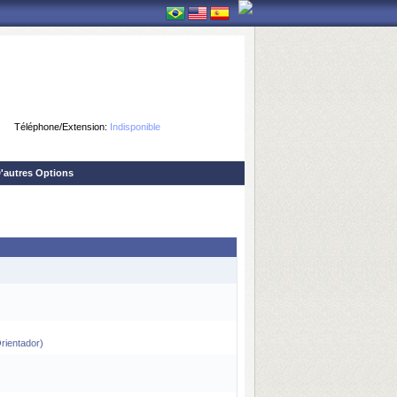
Téléphone/Extension:
Indisponible
'autres Options
entador)