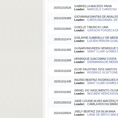
GABRIELLA MACEDO PAIVA
20251010526
Leader:
MARCELO CARDOSO DE
GIOVANNA DANTAS DE ARAUJ
20241026489
Leader:
CAROLINA DANIEL DE L
GISELLE TIBURCIO LIMA
20261010940
Leader:
GERSON FONSECA DE 
GISLAYNE GABRIELLY DE MEDE
20261011474
Leader:
LUCIEN PERONI GUALD
GUNARVINGREEN HENRIQUE D
20261011465
Leader:
SAINT CLAIR GOMES 
HENRIQUE GIACOMINI COSTA
20261011699
Leader:
GERMANNA DE MEDEIR
IGOR FAUSTINO DOS SANTOS
20261011509
Leader:
RODRIGO SCATTONE DA
INGRID BEATRIZ RODRIGUES
20261011438
Leader:
SAINT CLAIR GOMES 
ISRAEL DO NASCIMENTO OLIV
20241011682
Leader:
WOUBER HÉRICKSON DE
JADE LOUISE ALVES MACEDO P
20251006318
Leader:
CAMILA ROCHA SIMÃO (
JAELY BEATRIZ DA SILVA MAIA
20241026504
Leader:
LIANE DE BRITO MACE