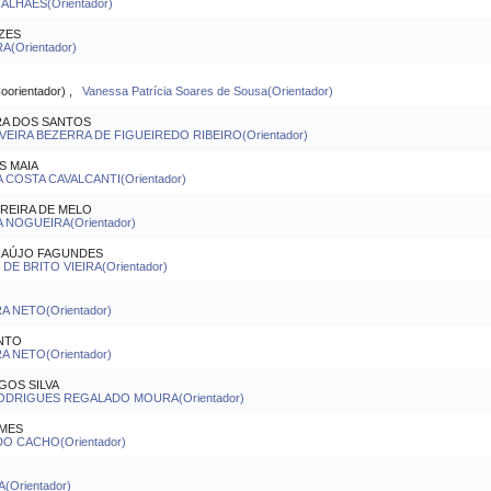
LHAES(Orientador)
ZES
A(Orientador)
rientador) ,
Vanessa Patrícia Soares de Sousa(Orientador)
RA DOS SANTOS
EIRA BEZERRA DE FIGUEIREDO RIBEIRO(Orientador)
S MAIA
 COSTA CAVALCANTI(Orientador)
EREIRA DE MELO
 NOGUEIRA(Orientador)
ARAÚJO FAGUNDES
 BRITO VIEIRA(Orientador)
A NETO(Orientador)
NTO
A NETO(Orientador)
OS SILVA
RODRIGUES REGALADO MOURA(Orientador)
OMES
O CACHO(Orientador)
(Orientador)