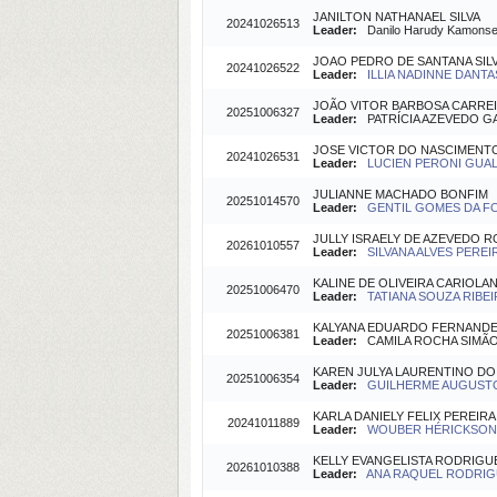
JANILTON NATHANAEL SILVA
20241026513
Leader:
Danilo Harudy Kamonsek
JOAO PEDRO DE SANTANA SIL
20241026522
Leader:
ILLIA NADINNE DANTA
JOÃO VITOR BARBOSA CARRE
20251006327
Leader:
PATRÍCIA AZEVEDO GAR
JOSE VICTOR DO NASCIMENTO
20241026531
Leader:
LUCIEN PERONI GUALD
JULIANNE MACHADO BONFIM
20251014570
Leader:
GENTIL GOMES DA FO
JULLY ISRAELY DE AZEVEDO 
20261010557
Leader:
SILVANA ALVES PEREIR
KALINE DE OLIVEIRA CARIOLAN
20251006470
Leader:
TATIANA SOUZA RIBEIR
KALYANA EDUARDO FERNAND
20251006381
Leader:
CAMILA ROCHA SIMÃO (
KAREN JULYA LAURENTINO D
20251006354
Leader:
GUILHERME AUGUSTO 
KARLA DANIELY FELIX PEREIRA
20241011889
Leader:
WOUBER HÉRICKSON DE
KELLY EVANGELISTA RODRIGUE
20261010388
Leader:
ANA RAQUEL RODRIGU