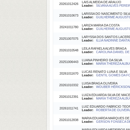
LAIS ALMEIDA DE ARAUJO
20261012426
Leader:
SILVANA ALVES PEREIR
LARISSA DO NASCIMENTO SILV
20261010673
Leader:
GUILHERME AUGUSTO 
LARIZA MARIA DA COSTA
20241011780
Leader:
GUILHERME AUGUSTO 
LARYSSA DOS SANTOS LACER
20251007075
Leader:
ILLIA NADINNE DANTA
LEILA RAFAELA ALVES BRAGA
20261010548
Leader:
CAROLINA DANIEL DE L
LUANA PINHEIRO DA SILVA
20251006443
Leader:
MARIA THEREZA ALBU
LUCAS RENATO LUNA E SILVA
20261011670
Leader:
GENTIL GOMES DA FON
LUISA BRAGA OLIVEIRA
20261010332
Leader:
WOUBER HÉRICKSON DE
LUIZA EDUARDA SILVA DE MAC
20261012391
Leader:
MARIA THEREZA ALBU
LUIZ EDUARDO FABRICIO TEO
20261011741
Leader:
ROBERTA DE OLIVEIRA
MARIA EDUARDA MARQUES DE
20261012838
Leader:
GERSON FONSECA DE 
MARIA EDUARDA MEDEIROS A