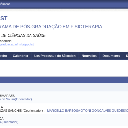
adêmicas
ST
AMA DE PÓS-GRADUAÇÃO EM FISIOTERAPIA
 DE CIÊNCIAS DA SAÚDE
isponible
sgraduacao.ufrn.br/ppgfst
erche
Calendrier
Les Processus de Sélection
Nouvelles
Documents
D
UIMARAES
s de Sousa(Orientador)
TA
S SANCHIS (Coorientador) ,
MARCELLO BARBOSA OTONI GONCALVES GUEDES(Ori
CA
(Orientador)