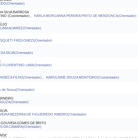
DO(Orientador)
A SILVA BARBOSA
O (Coorientador) ,
KARLA MORGANNA PEREIRA PINTO DE MENDONCA(Orientador)
AÚJO
IMA ALVAREZ(Orientador)
SQUETI FREGONEZI(Orientador)
 SILVA(Orientador)
E
S FLORENTINO LIMA(Orientador)
NSECA FILHO(Orientador)
,
KAROLINNE SOUZA MONTEIRO(Coorientador)
s de Sousa(Orientador)
ARNEIRO
OUZA(Orientador)
ILVA
EIRA BEZERRA DE FIGUEIREDO RIBEIRO(Orientador)
 GOUVEIA GOMES DE BRITO
S DA CAMARA(Orientador)
ENDE