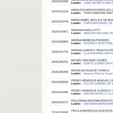
20261011590
Leader:
LIANE DE BRITO MACE
MARIA EDUARDA RODRIGUES D
20251021234
Leader:
THAYLA AMORIM SANTIN
MARIA ISABEL MOLLICK DE AR
20261010744
Leader:
CAROLINA DANIEL DE L
MARIANA KARLA VITTI
20261010421
Leader:
VANESSA REGIANE RE
MARINA BARBOSA PINHEIRO
20241026809
Leader:
RODRIGO SCATTONE DA
MARINA GABRIELY PAIVA FELIP
20261011723
Leader:
ILLIA NADINNE DANTA
MICAELY ARCENIO GOMES
20251006701
Leader:
GENTIL GOMES DA FO
MONALISA SILVA DE FRANCA
20251006499
Leader:
Vanessa Patrícia Soare
PEDRO HENRIQUE ARAGAO C
20241026550
Leader:
CLECIO GABRIEL DE S
PEDRO HENRIQUE GUEDES E S
20261010495
Leader:
KARYNA MYRELLY OLIV
POLLYANNA IRACEMA PEIXOTO
20261010717
Leader:
SAIONARA MARIA AIRE
PRICILA MAYARA DA SILVA REZ
20241026569