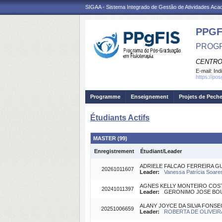
SIGAA - Sistema Integrado de Gestão de Atividades Ac
PPGF
PROGR
CENTRO
E-mail:
Ind
https://po
Programme
Enseignement
Projets de Pech
Étudiants Actifs
MASTER (99)
Enregistrement
Étudiant/Leader
ADRIELE FALCAO FERREIRA G
20261011607
Leader:
Vanessa Patrícia Soare
AGNES KELLY MONTEIRO COS
20241011397
Leader:
GERONIMO JOSE BOUZA
ALANY JOYCE DA SILVA FONSE
20251006659
Leader:
ROBERTA DE OLIVEIRA