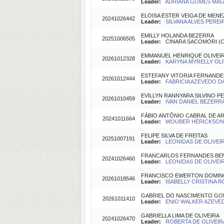
Leader:
ADRIANA GOMES MAGA
ELOISA ESTER VEIGA DE MENE
20241026442
Leader:
SILVANA ALVES PEREIR
EMILLY HOLANDA BEZERRA
20251006505
Leader:
CINARA SACOMORI (Coo
EMMANUEL HENRIQUE OLIVEI
20261012328
Leader:
KARYNA MYRELLY OLIV
ESTEFANY VITORIA FERNANDE
20261012444
Leader:
FABRICIA AZEVEDO DA
EVILLYN RANNYARA SILVINO P
20261010459
Leader:
IVAN DANIEL BEZERRA
FÁBIO ANTÔNIO CABRAL DE 
20241011664
Leader:
WOUBER HÉRICKSON DE
FELIPE SILVA DE FREITAS
20251007191
Leader:
LEONIDAS DE OLIVEIR
FRANCARLOS FERNANDES BE
20241026460
Leader:
LEONIDAS DE OLIVEIR
FRANCISCO EWERTON DOMING
20261018546
Leader:
ISABELLY CRISTINA 
GABRIEL DO NASCIMENTO G
20261011410
Leader:
ENIO WALKER AZEVED
GABRIELLA LIMA DE OLIVEIRA
20241026470
Leader:
ROBERTA DE OLIVEIRA