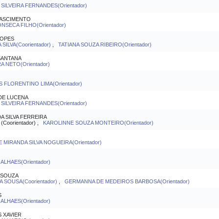
SILVEIRA FERNANDES(Orientador)
NASCIMENTO
SECA FILHO(Orientador)
LOPES
ILVA(Coorientador)
,
TATIANA SOUZA RIBEIRO(Orientador)
SANTANA
A NETO(Orientador)
S FLORENTINO LIMA(Orientador)
 DE LUCENA
SILVEIRA FERNANDES(Orientador)
A SILVA FERREIRA
Coorientador) ,
KAROLINNE SOUZA MONTEIRO(Orientador)
E MIRANDA SILVA NOGUEIRA(Orientador)
LHAES(Orientador)
 SOUZA
A SOUSA(Coorientador)
,
GERMANNA DE MEDEIROS BARBOSA(Orientador)
S
LHAES(Orientador)
 XAVIER