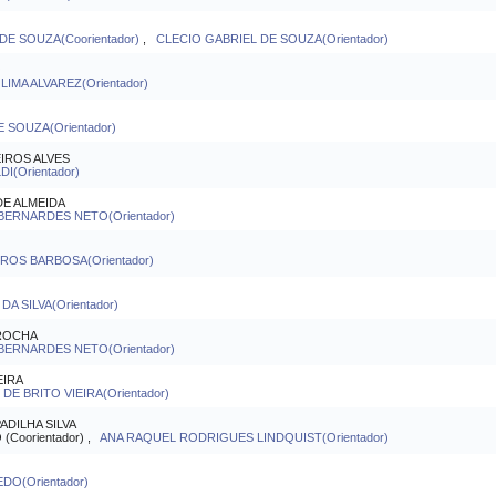
 SOUZA(Coorientador)
,
CLECIO GABRIEL DE SOUZA(Orientador)
O
IMA ALVAREZ(Orientador)
SOUZA(Orientador)
IROS ALVES
I(Orientador)
E ALMEIDA
BERNARDES NETO(Orientador)
OS BARBOSA(Orientador)
 SILVA(Orientador)
 ROCHA
BERNARDES NETO(Orientador)
EIRA
 BRITO VIEIRA(Orientador)
ADILHA SILVA
Coorientador) ,
ANA RAQUEL RODRIGUES LINDQUIST(Orientador)
DO(Orientador)