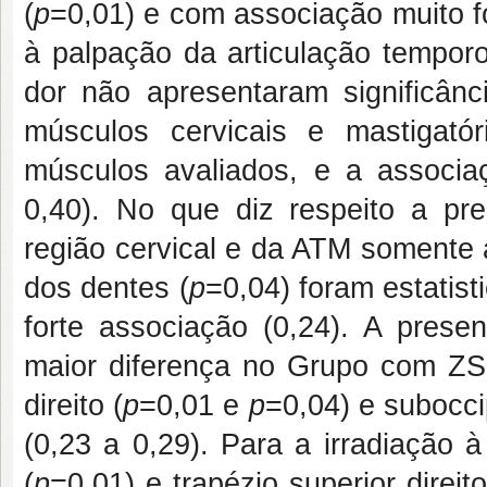
(
p
=0,01) e com associação muito f
à palpação da articulação tempor
dor não apresentaram significânc
músculos cervicais e mastigatór
músculos avaliados, e a associaç
0,40). No que diz respeito a pr
região cervical e da ATM somente a
dos dentes (
p
=0,04) foram estatis
forte associação (0,24). A pres
maior diferença no Grupo com ZS
direito (
p
=0,01 e
p
=0,04) e suboccip
(0,23 a 0,29). Para a irradiação 
(
p
=0,01) e trapézio superior direito