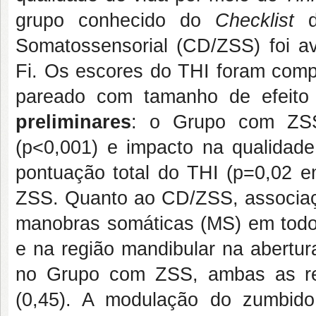
grupo conhecido do
Checklist
do
Somatossensorial (CD/ZSS) foi ava
Fi. Os escores do THI foram comp
pareado com tamanho de efeit
preliminares
: o Grupo com ZSS
(p<0,001) e impacto na qualidade
pontuação total do THI (p=0,02
ZSS. Quanto ao CD/ZSS, associaç
manobras somáticas (MS) em todos
e na região mandibular na abertu
no Grupo com ZSS, ambas as reg
(0,45). A modulação do zumbid