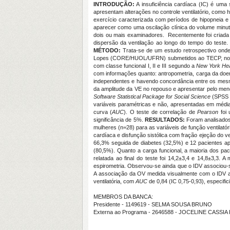
INTRODUÇÃO:
A insuficiência cardíaca (IC) é uma
apresentam alterações no controle ventilatório, como h
exercício caracterizada com períodos de hipopneia e
aparecer como uma oscilação clínica do volume minuto
dois ou mais examinadores. Recentemente foi criada u
dispersão da ventilação ao longo do tempo do teste.
MÉTODO:
Trata-se de um estudo retrospectivo onde
Lopes (CORE/HUOL/UFRN) submetidos ao TECP, no perío
com classe funcional I, II e III segundo a
New York Hea
com informações quanto: antropometria, carga da doen
independentes e havendo concordância entre os mesmo
da amplitude da VE no repouso e apresentar pelo menos 
Software Statistical Package for Social Science
(SPSS –
variáveis paramétricas e não, apresentadas em média, 
curva (
AUC
). O teste de correlação de
Pearson
foi 
significância de 5%.
RESULTADOS:
Foram analisados
mulheres (n=28) para as variáveis de função ventilatór
cardíaca e disfunção sistólica com fração ejeção do 
66,3% seguida de diabetes (32,5%) e 12 pacientes ap
(80,5%). Quanto a carga funcional, a maioria dos pa
relatada ao final do teste foi 14,2±3,4 e 14,8±3,3
espirometria. Observou-se ainda que o IDV associou-
A associação da OV medida visualmente com o IDV
ventilatória, com
AUC
de 0,84 (IC 0,75-0,93), especif
MEMBROS DA BANCA:
Presidente - 1149619 - SELMA SOUSA BRUNO
Externa ao Programa - 2646588 - JOCELINE CASSIA