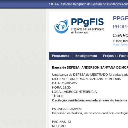
SIGAA - Sistema Integrado de Gestão de Atividades Ac
PPGF
PROGR
CENTRO
E-mail:
Ind
https://po
Programme
Enseignement
Projets de Pech
Banca de DEFESA: ANDERSON SANTANA DE MO
Uma banca de DEFESA de MESTRADO foi cadastrada 
DISCENTE : ANDERSON SANTANA DE MORAIS
DATA : 29/08/2022
HORA: 19:30
LOCAL: VIDEOCONFERÊNCIA
TÍTULO:
Oscilação ventilatória avaliada através do teste d
PALAVRAS-CHAVES:
Dispersão ventilatória, insuficiência cardíaca, oscilação
PÁGINAS: 43
RESUMO: