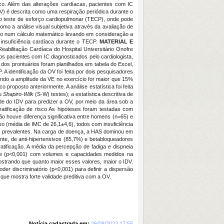
aco. Além das alterações cardíacas, pacientes com IC
(OV) é descrita como uma respiração periódica durante o
 o teste de esforço cardiopulmonar (TECP), onde pode
mo a análise visual subjetiva através da avaliação de
eado num cálculo matemático levando em consideração a
na insuficiência cardíaca durante o TECP.
MATERIAL E
abilitação Cardíaca do Hospital Universitário Onofre
 pacientes com IC diagnosticados pelo cardiologista,
os prontuários foram planilhados em tabela do Excel,
 identificação da OV foi feita por dois pesquisadores
ndo a amplitude da VE no exercício for maior que 15%
proposto anteriormente. A análise estatística foi feita
u
Shapiro-Wilk
(S-W) testes); a estatística descritiva de
de do IDV para predizer a OV, por meio da área sob a
ratificação de risco As hipóteses foram testadas com
o houve diferença significativa entre homens (n=65) e
eso (média de IMC de 26,1±4,6), todos com insuficiência
ais prevalentes. Na carga de doença, a HAS dominou em
te, de anti-hipertensivos (85,7%) e betabloqueadores
tificação. A média da percepção de fadiga e dispneia
ente (p<0,001) com volumes e capacidades medidos na
strando que quanto maior esses valores, maior o IDV.
er discriminatório (p<0,001) para definir a dispersão
que mostra forte validade preditiva com a OV.
Notícia cadastrada em:
26/08/2022 17:55