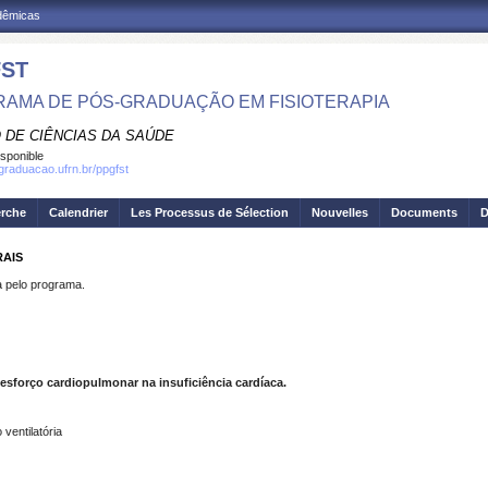
adêmicas
ST
AMA DE PÓS-GRADUAÇÃO EM FISIOTERAPIA
 DE CIÊNCIAS DA SAÚDE
isponible
sgraduacao.ufrn.br/ppgfst
erche
Calendrier
Les Processus de Sélection
Nouvelles
Documents
D
RAIS
pelo programa.
e esforço cardiopulmonar na insuficiência cardíaca.
 ventilatória