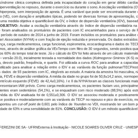
 síndrome clinica complexa definida pela incapacidade do coração em gerar débito cardí
iperventilação no repouso, durante o exercício ou durante o sono. A oscilação ventilatória 
 hiperpneia, sem interposição de apneia. É uma variável que pode ser encontrada durante
 (VE), com duração e amplitudes típicas, podendo ter diversas formas de apresentação, co
ma medida objetiva e quantificável da OV, o índice de dispersão ventilatória (IDV), bas
OBJETIVO:
Avaliar a oscilação ventilatória através do índice de dispersão ventilatória 
 foram analisados os prontuários de pacientes com IC encaminhados para o serviço de Re
do de outubro de 2014 a junho de 2019. Foram incluídos os prontuários para análise os
rt Association
(NYHA) e com fração de ejeção reduzida e preservada. Os dados extraídos d
ça, carga medicamentosa, carga funcional, espirometria, ecocardiograma e dados do TECP. A
s, através de análise gráfica da VExTempo com filtro de 30 segundos, sendo positiva qua
60% do tempo total de teste. Já o cálculo do IDV foi feito através de um cálculo matemático 
 versão 20.0), inicialmente testada a normalidade dos dados (
Kolmogorov-Smirnov
(K-S) o
desvio padrão, frequência, e quartis. Foi utilizada a curva
ROC
para analisar a capacida
utilizado para analisar a relação entre o IDV e as variáveis da função pulmonar/TECP/est
 dados de 93 pacientes com IC, elegíveis ao estudo. A maioria da amostra foi masculina, nã
ia, FEVE e dispersão ventilatória. A média da idade no grupo foi de 50,8±14,2 anos, normop
ventrículo esquerdo (FEVE) de 42,4±0,16%). I e II da NYHA foram as classes funcionais m
resentaram IAM prévio. Como carga medicamentosa, os pacientes faziam uso, principalmen
cientes eram sedentários (54,1%), e se enquadram com risco moderado (88,5%) após estra
. A média do IDV analisada foi de 0,551±0,306. O IDV se associou moderada e positivam
se positiva e moderadamente com as variáveis do TECP no repouso e pico de exercício, mo
 apontou um
cut-off
point
de 0,601 pelo índice de
Younden
no VDI, mostrando ter um bom pod
icidade de 63% e uma sensibilidade de 81%.
CONCLUSÃO:
O IDV é um método quantificável 
 FEREZINI DE SA - UFRNExterna à Instituição - NICOLE SOARES OLIVER CRUZ - UNIESP