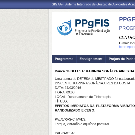
SIGAA - Sistema Integrado de Gestão de Atividades Ac
PPGF
PROGR
CENTRO
E-mail:
Ind
https://po
Programme
Enseignement
Projets de Pech
Banca de DEFESA: KARINNA SONÁLYA AIRES D
Uma banca de DEFESA de MESTRADO foi cadastrada 
DISCENTE: KARINNA SONÁLYA AIRES DA COSTA
DATA: 17/03/2016
HORA: 09:00
LOCAL: Departamento de Fisioterapia
TÍTULO:
EFEITOS IMEDIATOS DA PLATAFORMA VIBRA
RANDOMIZADO E CEGO.
PALAVRAS-CHAVES:
Torque, vibração e equilíbrio postural.
PÁGINAS: 37