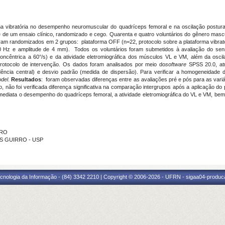
orma vibratória no desempenho neuromuscular do quadríceps femoral e na oscilação postur
se de um ensaio
clínico, randomizado e cego. Quarenta e quatro voluntários do gênero mascu
ram randomizados em 2 grupos: plataforma OFF (n=22, protocolo sobre a plataforma vibrató
50 Hz e amplitude de 4 mm). Todos os voluntários foram submetidos à avaliação do sens
oncêntrica a 60°/s) e da atividade eletromiográfica dos músculos VL e VM, além da osc
rotocolo de intervenção. Os dados foram analisados por meio do
software
SPSS 20.0, atr
ndência central) e desvio padrão (medida de dispersão). Para verificar a homogeneida
del
.
Resultados
:
foram observadas diferenças entre as avaliações pré e pós para as variáve
to,
n
ão foi verificada diferença
significativa na comparação intergrupos após a aplicação do p
 imediata o desempenho do quadríceps femoral, a atividade eletromiográfica do VL e VM, bem
IRO
US GUIRRO - USP
cnologia da Informação - (84) 3342 2210 | Copyright © 2006-2026 - UFRN - sigaa04-produca