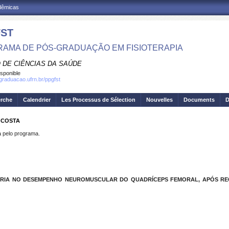
adêmicas
ST
AMA DE PÓS-GRADUAÇÃO EM FISIOTERAPIA
 DE CIÊNCIAS DA SAÚDE
isponible
sgraduacao.ufrn.br/ppgfst
erche
Calendrier
Les Processus de Sélection
Nouvelles
Documents
D
A COSTA
pelo programa.
TÓRIA NO DESEMPENHO NEUROMUSCULAR DO QUADRÍCEPS FEMORAL, APÓS R