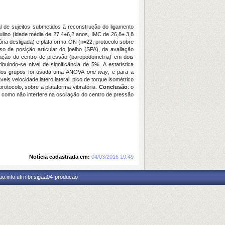
al de sujeitos submetidos à reconstrução do ligamento
lino (
idade média de 27,4
±6,2 anos, IMC de 26,8± 3,8
ria desligada) e plataforma ON (n=22, protocolo sobre
o de posição articular do joelho (SPA), da avaliação
ilação do centro de pressão (baropodometria) em dois
ibuindo-se nível de significância de 5%.
A estatística
de dos grupos foi usada uma ANOVA
one way
, e para a
is velocidade latero lateral, pico de torque isométrico
rotocolo, sobre a plataforma vibratória.
Conclusão
:
o
 como não interfere na oscilação do centro de pressão
Notícia cadastrada em:
04/03/2016 10:49
o.info.ufrn.br.sigaa04-producao