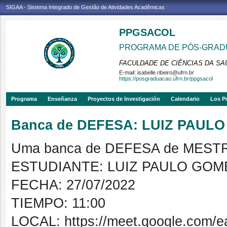
SIGAA - Sistema Integrado de Gestão de Atividades Acadêmicas
PPGSACOL
PROGRAMA DE PÓS-GRADU
FACULDADE DE CIÊNCIAS DA SAÚ
E-mail:
isabelle.ribeiro@ufrn.br
https://posgraduacao.ufrn.br/ppgsacol
Programa
Enseñanza
Proyectos de Investigación
Calendario
Los P
Banca de DEFESA: LUIZ PAU
Uma banca de DEFESA de MESTRAD
ESTUDIANTE: LUIZ PAULO GO
FECHA: 27/07/2022
TIEMPO: 11:00
LOCAL: https://meet.google.com/e