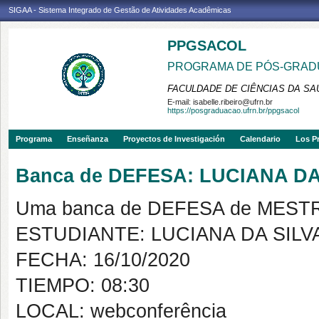
SIGAA - Sistema Integrado de Gestão de Atividades Acadêmicas
PPGSACOL
PROGRAMA DE PÓS-GRADU
FACULDADE DE CIÊNCIAS DA SAÚ
E-mail:
isabelle.ribeiro@ufrn.br
https://posgraduacao.ufrn.br/ppgsacol
Programa
Enseñanza
Proyectos de Investigación
Calendario
Los P
Banca de DEFESA: LUCIANA DA
Uma banca de DEFESA de MESTRAD
ESTUDIANTE: LUCIANA DA SILV
FECHA: 16/10/2020
TIEMPO: 08:30
LOCAL: webconferência