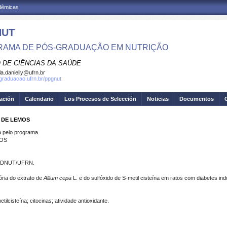
adêmicas
NUT
AMA DE PÓS-GRADUAÇÃO EM NUTRIÇÃO
 DE CIÊNCIAS DA SAÚDE
la.danielly@ufrn.br
sgraduacao.ufrn.br/ppgnut
gación
Calendario
Los Procesos de Selección
Noticias
Documentos
O DE LEMOS
pelo programa.
MOS
 - DNUT/UFRN.
tória do extrato de
Allium cepa
L. e do sulfóxido de S-metil cisteína em ratos com diabetes ind
tilcisteína; citocinas; atividade antioxidante.