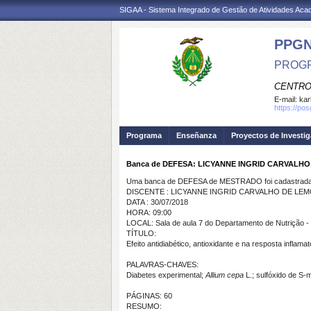
SIGAA - Sistema Integrado de Gestão de Atividades Ac
PPG
PROGR
CENTRO
E-mail:
kar
https://po
Programa
Enseñanza
Proyectos de Investi
Banca de DEFESA: LICYANNE INGRID CARVALH
Uma banca de DEFESA de MESTRADO foi cadastrada 
DISCENTE : LICYANNE INGRID CARVALHO DE LE
DATA : 30/07/2018
HORA: 09:00
LOCAL: Sala de aula 7 do Departamento de Nutrição
TÍTULO:
Efeito antidiabético, antioxidante e na resposta inflama
PALAVRAS-CHAVES:
Diabetes experimental;
Allium cepa
L.; sulfóxido de S-me
PÁGINAS: 60
RESUMO: