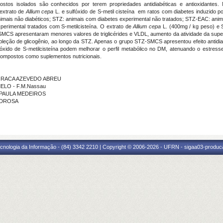
tos isolados são conhecidos por terem propriedades antidiabéticas e antioxidantes. N
 extrato de
Allium cepa
L. e sulfóxido de S-metil cisteína em ratos com diabetes induzido 
nimais não diabéticos; STZ: animais com diabetes experimental não tratados; STZ-EAC: anim
rimental tratados com S-metilcisteína. O extrato de
Allium cepa
L. (400mg / kg peso) e S
MCS apresentaram menores valores de triglicérides e VLDL, aumento da atividade da supe
epleção de glicogênio, ao longo da STZ. Apenas o grupo STZ-SMCS apresentou efeito antid
óxido de S-metilcisteína podem melhorar o perfil metabólico no DM, atenuando o estresse 
compostos como suplementos nutricionais.
A GRACA AZEVEDO ABREU
MELO - F.M.Nassau
E PAULA MEDEIROS
PEDROSA
cnologia da Informação - (84) 3342 2210 | Copyright © 2006-2026 - UFRN - sigaa03-produca