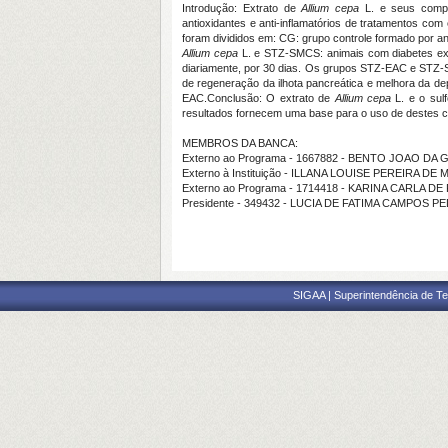
Introdução: Extrato de
Allium cepa
L. e seus compos
antioxidantes e anti-inflamatórios de tratamentos com
foram divididos em: CG: grupo controle formado por a
Allium cepa
L. e STZ-SMCS: animais com diabetes expe
diariamente, por 30 dias. Os grupos STZ-EAC e STZ-S
de regeneração da ilhota pancreática e melhora da d
EAC.
Conclusão: O extrato de
Allium cepa
L. e o sulf
resultados fornecem uma base para o uso de destes 
MEMBROS DA BANCA:
Externo ao Programa - 1667882 - BENTO JOAO D
Externo à Instituição - ILLANA LOUISE PEREIRA DE 
Externo ao Programa - 1714418 - KARINA CARLA D
Presidente - 349432 - LUCIA DE FATIMA CAMPOS 
SIGAA | Superintendência de Te