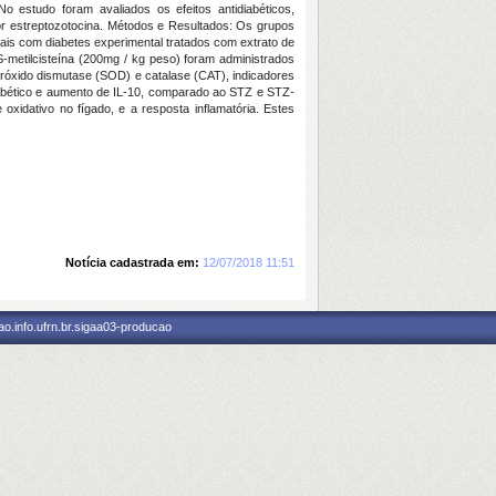
o estudo foram avaliados os efeitos antidiabéticos,
por estreptozotocina. Métodos e Resultados: Os grupos
ais com diabetes experimental tratados com extrato de
-metilcisteína (200mg / kg peso) foram administrados
róxido dismutase (SOD) e catalase (CAT), indicadores
iabético e aumento de IL-10, comparado ao STZ e STZ-
oxidativo no fígado, e a resposta inflamatória. Estes
Notícia cadastrada em:
12/07/2018 11:51
o.info.ufrn.br.sigaa03-producao