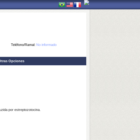
Teléfono/Ramal:
No informado
Otras Opciones
uzida por estreptozotocina.