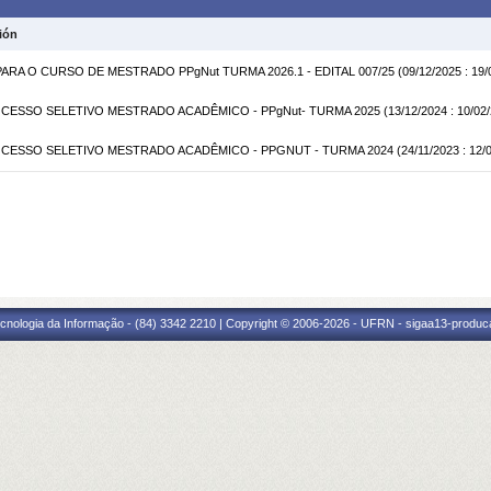
ión
RA O CURSO DE MESTRADO PPgNut TURMA 2026.1 - EDITAL 007/25
(09/12/2025 : 19/
ROCESSO SELETIVO MESTRADO ACADÊMICO - PPgNut- TURMA 2025
(13/12/2024 : 10/02
ROCESSO SELETIVO MESTRADO ACADÊMICO - PPGNUT - TURMA 2024
(24/11/2023 : 12/
cnologia da Informação - (84) 3342 2210 | Copyright © 2006-2026 - UFRN - sigaa13-produca