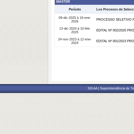
MÁSTER
Período
Los Procesos de Selecc
09-dic-2025 à 19-ene-
PROCESSO SELETIVO PA
2026
13-dic-2024 à 10-feb-
EDITAL Nº 002/2025 P
2025
24-nov-2023 à 12-ene-
EDITAL Nº 001/2023 P
2024
SIGAA | Superintendência de Te