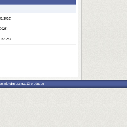
01/2026)
/2025)
01/2024)
o.info.ufrn.br.sigaa13-producao