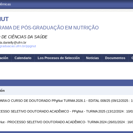
adêmicas
NUT
AMA DE PÓS-GRADUAÇÃO EM NUTRIÇÃO
 DE CIÊNCIAS DA SAÚDE
la.danielly@ufrn.br
sgraduacao.ufrn.br/ppgnut
gación
Calendario
Los Procesos de Selección
Noticias
Documentos
ión
RA O CURSO DE DOUTORADO PPgNut TURMA 2026.1 - EDITAL 008/25
(09/12/2025 : 
OCESSO SELETIVO DOUTORADO ACADÊMICO - PPgNut - TURMA 2025
(13/12/2024 : 10/0
PPgNut - PROCESSO SELETIVO DOUTORADO ACADÊMICO- TURMA 2024
(26/01/2024 : 16/