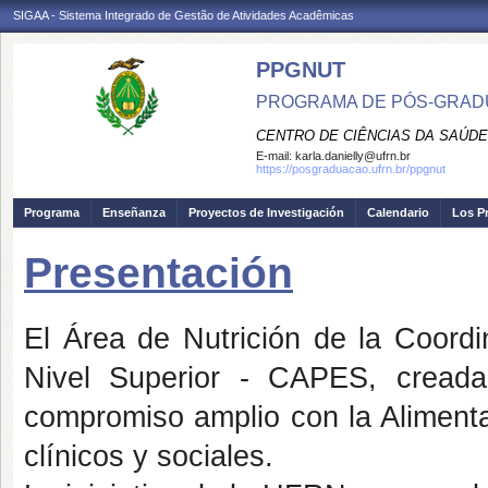
SIGAA - Sistema Integrado de Gestão de Atividades Acadêmicas
PPGNUT
PROGRAMA DE PÓS-GRAD
CENTRO DE CIÊNCIAS DA SAÚDE
E-mail:
karla.danielly@ufrn.br
https://posgraduacao.ufrn.br/ppgnut
Programa
Enseñanza
Proyectos de Investigación
Calendario
Los P
Presentación
El Área de Nutrición de la Coord
Nivel Superior - CAPES, creada
compromiso amplio con la Alimenta
clínicos y sociales.