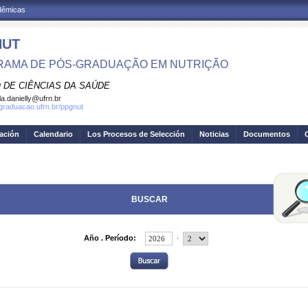
adêmicas
NUT
AMA DE PÓS-GRADUAÇÃO EM NUTRIÇÃO
 DE CIÊNCIAS DA SAÚDE
la.danielly@ufrn.br
sgraduacao.ufrn.br/ppgnut
gación
Calendario
Los Procesos de Selección
Noticias
Documentos
BUSCAR
.
Año . Período: