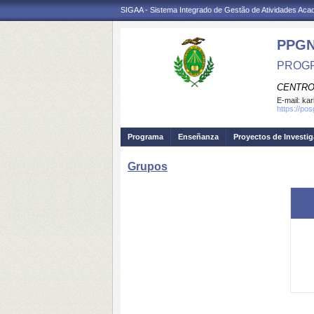
SIGAA - Sistema Integrado de Gestão de Atividades Ac
PPG
PROGR
CENTRO
E-mail:
kar
https://po
Programa
Enseñanza
Proyectos de Investi
Grupos