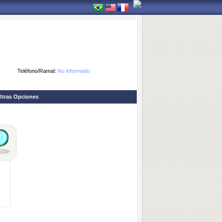
Teléfono/Ramal:
No informado
Otras Opciones