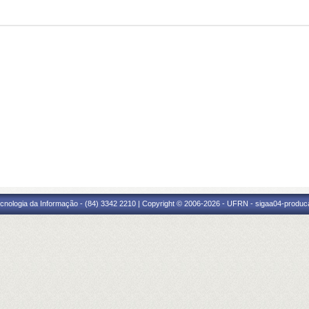
cnologia da Informação - (84) 3342 2210 | Copyright © 2006-2026 - UFRN - sigaa04-produca