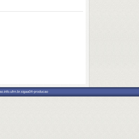
o.info.ufrn.br.sigaa04-producao