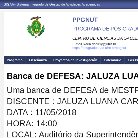
SIGAA - Sistema Integrado de Gestão de Atividades Acadêmicas
PPGNUT
PROGRAMA DE PÓS-GRAD
CENTRO DE CIÊNCIAS DA SAÚDE
E-mail:
karla.danielly@ufrn.br
https://posgraduacao.ufrn.br/ppgnut
Programa
Enseñanza
Proyectos de Investigación
Calendario
Los P
Banca de DEFESA: JALUZA L
Uma banca de DEFESA de MESTRAD
DISCENTE : JALUZA LUANA CA
DATA : 11/05/2018
HORA: 14:00
LOCAL: Auditório da Superintendên