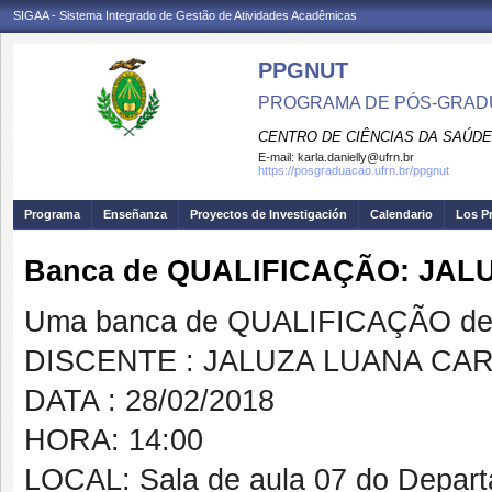
SIGAA - Sistema Integrado de Gestão de Atividades Acadêmicas
PPGNUT
PROGRAMA DE PÓS-GRAD
CENTRO DE CIÊNCIAS DA SAÚDE
E-mail:
karla.danielly@ufrn.br
https://posgraduacao.ufrn.br/ppgnut
Programa
Enseñanza
Proyectos de Investigación
Calendario
Los P
Banca de QUALIFICAÇÃO: JA
Uma banca de QUALIFICAÇÃO de 
DISCENTE : JALUZA LUANA CA
DATA : 28/02/2018
HORA: 14:00
LOCAL: Sala de aula 07 do Depar