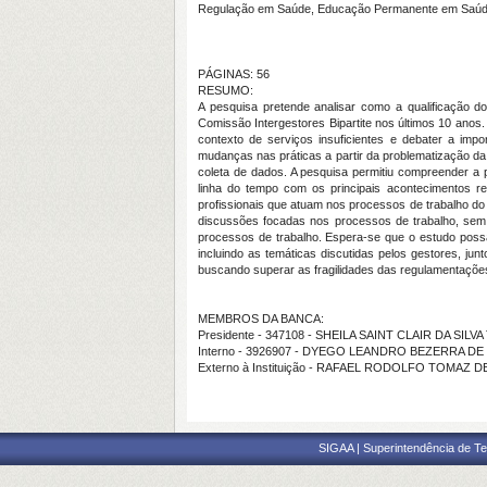
Regulação em Saúde, Educação Permanente em Saúd
PÁGINAS: 56
RESUMO:
A pesquisa pretende analisar como a qualificação 
Comissão Intergestores Bipartite nos últimos 10 anos
contexto de serviços insuficientes e debater a im
mudanças nas práticas a partir da problematização da
coleta de dados. A pesquisa permitiu compreender a 
linha do tempo com os principais acontecimentos re
profissionais que atuam nos processos de trabalho do
discussões focadas nos processos de trabalho, sem,
processos de trabalho. Espera-se que o estudo pos
incluindo as temáticas discutidas pelos gestores, ju
buscando superar as fragilidades das regulamentaçõe
MEMBROS DA BANCA:
Presidente - 347108 - SHEILA SAINT CLAIR DA SIL
Interno - 3926907 - DYEGO LEANDRO BEZERRA D
Externo à Instituição - RAFAEL RODOLFO TOMAZ D
SIGAA | Superintendência de Te