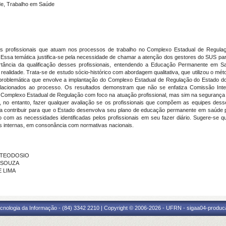
e, Trabalho em Saúde
dos profissionais que atuam nos processos de trabalho no Complexo Estadual de Regulaç
. Essa temática justifica-se pela necessidade de chamar a atenção dos gestores do SUS p
portância da qualificação desses profissionais, entendendo a Educação Permanente e
 realidade. Trata-se de estudo sócio-histórico com abordagem qualitativa, que utilizou o m
problemática que envolve a implantação do Complexo Estadual de Regulação do Estado do
lacionados ao processo. Os resultados demonstram que não se enfatiza Comissão Interg
 Complexo Estadual de Regulação com foco na atuação profissional, mas sim na segurança 
 no entanto, fazer qualquer avaliação se os profissionais que compõem as equipes des
sa contribuir para que o Estado desenvolva seu plano de educação permanente em saúde 
nto com as necessidades identificadas pelos profissionais em seu fazer diário. Sugere-se 
s internas, em consonância com normativas nacionais.
VA TEODOSIO
E SOUZA
E LIMA
cnologia da Informação - (84) 3342 2210 | Copyright © 2006-2026 - UFRN - sigaa04-produca