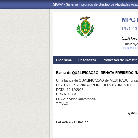
SIGAA - Sistema Integrado de Gestão de Atividades Ac
MPG
PROGR
CENTRO
E-mail:
dye
https://po
Programa
Enseñanza
Proyectos de Investi
Banca de QUALIFICAÇÃO: RENATA FREIRE DO 
Uma banca de QUALIFICAÇÃO de MESTRADO foi cada
DISCENTE : RENATA FREIRE DO NASCIMENTO
DATA : 12/12/2023
HORA: 10:00
LOCAL: Video conferencia
TÍTULO:
QUALI
PALAVRAS-CHAVES: