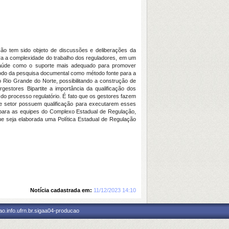
ão tem sido objeto de discussões e deliberações da
ara a complexidade do trabalho dos reguladores, em um
m Saúde como o suporte mais adequado para promover
étodo da pesquisa documental como método fonte para a
 Rio Grande do Norte, possibilitando a construção de
estores Bipartite a importância da qualificação dos
do processo regulatório. É fato que os gestores fazem
se setor possuem qualificação para executarem esses
para as equipes do Complexo Estadual de Regulação,
que seja elaborada uma Política Estadual de Regulação
Notícia cadastrada em:
11/12/2023 14:10
o.info.ufrn.br.sigaa04-producao