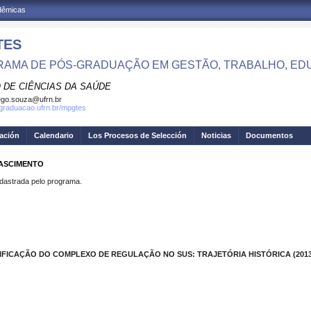
adêmicas
TES
AMA DE PÓS-GRADUAÇÃO EM GESTÃO, TRABALHO, ED
 DE CIÊNCIAS DA SAÚDE
go.souza@ufrn.br
sgraduacao.ufrn.br/mpgtes
gación
Calendario
Los Procesos de Selección
Noticias
Documentos
NASCIMENTO
strada pelo programa.
FICAÇÃO DO COMPLEXO DE REGULAÇÃO NO SUS: TRAJETÓRIA HISTÓRICA (2013