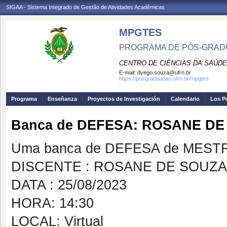
SIGAA - Sistema Integrado de Gestão de Atividades Acadêmicas
MPGTES
PROGRAMA DE PÓS-GRAD
CENTRO DE CIÊNCIAS DA SAÚDE
E-mail:
dyego.souza@ufrn.br
https://posgraduacao.ufrn.br/mpgtes
Programa
Enseñanza
Proyectos de Investigación
Calendario
Los P
Banca de DEFESA: ROSANE D
Uma banca de DEFESA de MESTRAD
DISCENTE : ROSANE DE SOUZA
DATA : 25/08/2023
HORA: 14:30
LOCAL: Virtual