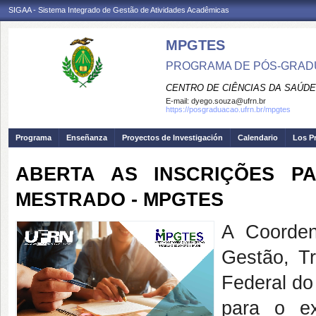
SIGAA - Sistema Integrado de Gestão de Atividades Acadêmicas
MPGTES
PROGRAMA DE PÓS-GRAD
CENTRO DE CIÊNCIAS DA SAÚDE
E-mail:
dyego.souza@ufrn.br
https://posgraduacao.ufrn.br/mpgtes
Programa
Enseñanza
Proyectos de Investigación
Calendario
Los P
ABERTA AS INSCRIÇÕES PA
MESTRADO - MPGTES
A Coorde
Gestão, T
Federal do
para o e