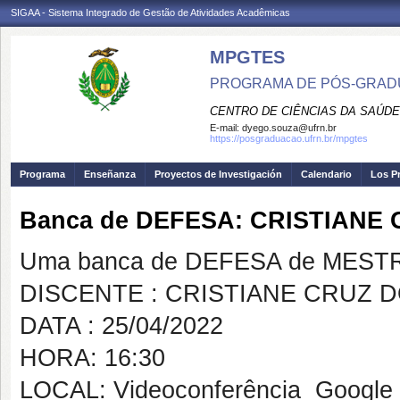
SIGAA - Sistema Integrado de Gestão de Atividades Acadêmicas
MPGTES
PROGRAMA DE PÓS-GRAD
CENTRO DE CIÊNCIAS DA SAÚDE
E-mail:
dyego.souza@ufrn.br
https://posgraduacao.ufrn.br/mpgtes
Programa
Enseñanza
Proyectos de Investigación
Calendario
Los P
Banca de DEFESA: CRISTIANE
Uma banca de DEFESA de MESTRAD
DISCENTE : CRISTIANE CRUZ 
DATA : 25/04/2022
HORA: 16:30
LOCAL: Videoconferência  Google