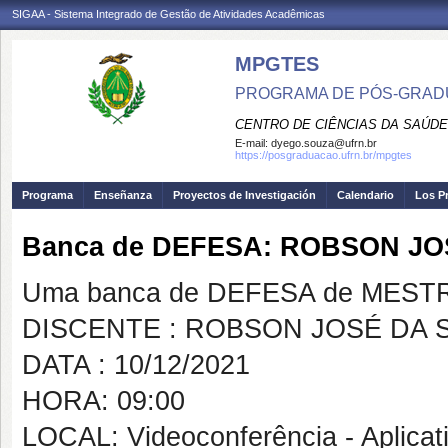
SIGAA - Sistema Integrado de Gestão de Atividades Acadêmicas
MPGTES
PROGRAMA DE PÓS-GRAD
CENTRO DE CIÊNCIAS DA SAÚDE
E-mail:
dyego.souza@ufrn.br
https://posgraduacao.ufrn.br/mpgtes
Programa
Enseñanza
Proyectos de Investigación
Calendario
Los P
Banca de DEFESA: ROBSON JO
Uma banca de DEFESA de MESTRAD
DISCENTE : ROBSON JOSÉ DA S
DATA : 10/12/2021
HORA: 09:00
LOCAL: Videoconferência - Aplica