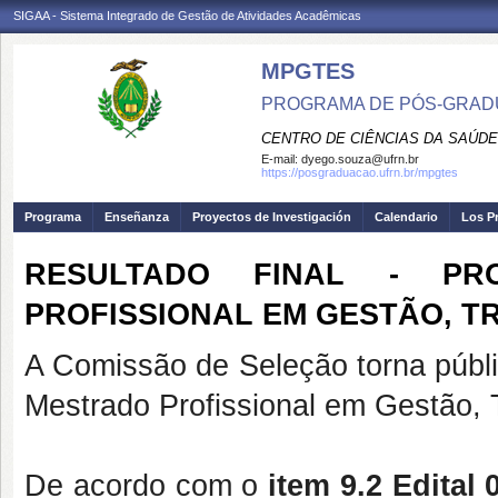
SIGAA - Sistema Integrado de Gestão de Atividades Acadêmicas
MPGTES
PROGRAMA DE PÓS-GRAD
CENTRO DE CIÊNCIAS DA SAÚDE
E-mail:
dyego.souza@ufrn.br
https://posgraduacao.ufrn.br/mpgtes
Programa
Enseñanza
Proyectos de Investigación
Calendario
Los P
RESULTADO FINAL - PR
PROFISSIONAL EM GESTÃO, T
A Comissão de Seleção torna públi
Mestrado Profissional em Gestão
De acordo com o
item 9.2
Edital 