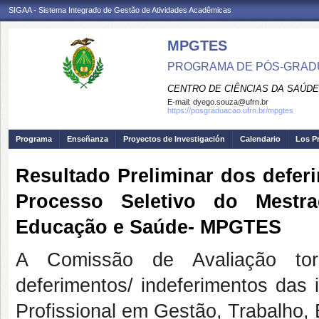
SIGAA - Sistema Integrado de Gestão de Atividades Acadêmicas
MPGTES
PROGRAMA DE PÓS-GRAD
CENTRO DE CIÊNCIAS DA SAÚDE
E-mail:
dyego.souza@ufrn.br
https://posgraduacao.ufrn.br/mpgtes
Programa
Enseñanza
Proyectos de Investigación
Calendario
Los P
Resultado Preliminar dos defer
Processo Seletivo do Mestra
Educação e Saúde- MPGTES
A Comissão de Avaliação tor
deferimentos/ indeferimentos das 
Profissional em Gestão, Trabalh