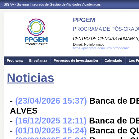
SIGAA - Sistema Integrado de Gestão de Atividades Acadêmicas
PPGEM
PROGRAMA DE PÓS-GRADU
CENTRO DE CIÊNCIAS HUMANAS,
E-mail:
No informado
https://posgraduacao.ufrn.br/ppgem2
Programa
Enseñanza
Proyectos de Investigación
Calendario
Los P
Noticias
-
(23/04/2026 15:37)
Banca de 
ALVES
-
(16/12/2025 12:11)
Banca de D
-
(01/10/2025 15:24)
Banca de Q