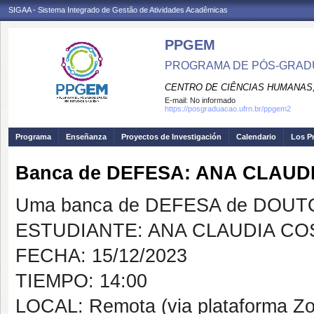
SIGAA - Sistema Integrado de Gestão de Atividades Acadêmicas
PPGEM
PROGRAMA DE PÓS-GRADU
CENTRO DE CIÊNCIAS HUMANAS,
E-mail:
No informado
https://posgraduacao.ufrn.br/ppgem2
Programa
Enseñanza
Proyectos de Investigación
Calendario
Los P
Banca de DEFESA: ANA CLAUD
Uma banca de DEFESA de DOUTOR
ESTUDIANTE: ANA CLAUDIA CO
FECHA: 15/12/2023
TIEMPO: 14:00
LOCAL: Remota (via plataforma Z