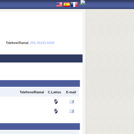
Telefone/Ramal:
(84) 99193-6458
Telefone/Ramal
C.Lattes
E-mail