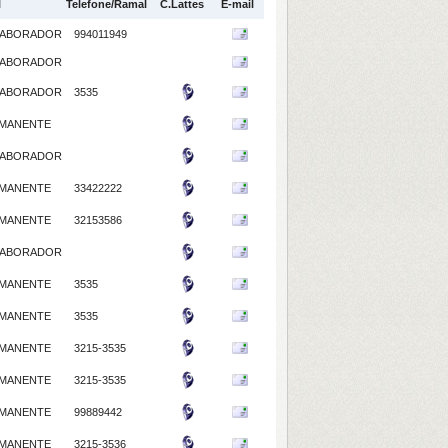
l
Telefone/Ramal
C.Lattes
E-mail
ABORADOR
994011949
ABORADOR
ABORADOR
3535
MANENTE
ABORADOR
MANENTE
33422222
MANENTE
32153586
ABORADOR
MANENTE
3535
MANENTE
3535
MANENTE
3215-3535
MANENTE
3215-3535
MANENTE
99889442
MANENTE
3215-3536