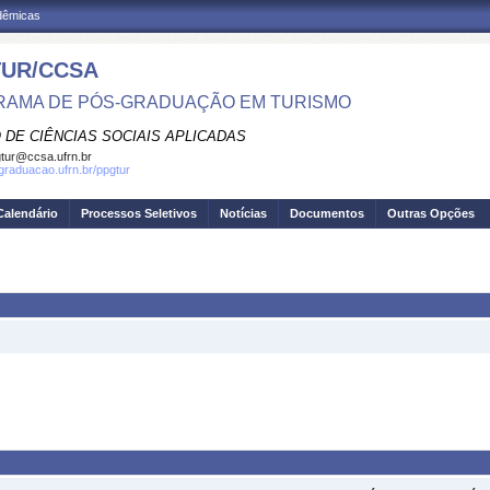
adêmicas
UR/CCSA
AMA DE PÓS-GRADUAÇÃO EM TURISMO
 DE CIÊNCIAS SOCIAIS APLICADAS
tur@ccsa.ufrn.br
sgraduacao.ufrn.br/ppgtur
Calendário
Processos Seletivos
Notícias
Documentos
Outras Opções