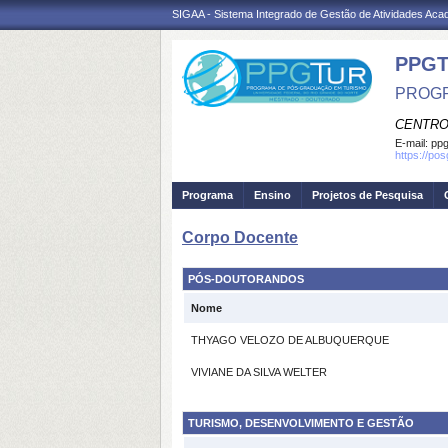
SIGAA - Sistema Integrado de Gestão de Atividades Ac
PPGT
PROGR
CENTRO
E-mail:
ppg
https://po
Programa
Ensino
Projetos de Pesquisa
Corpo Docente
PÓS-DOUTORANDOS
Nome
THYAGO VELOZO DE ALBUQUERQUE
VIVIANE DA SILVA WELTER
TURISMO, DESENVOLVIMENTO E GESTÃO