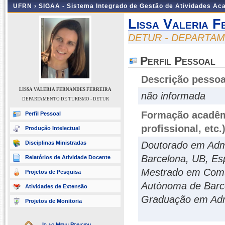
UFRN ›
SIGAA - Sistema Integrado de Gestão de Atividades A
Lissa Valeria F
DETUR - DEPARTAM
Perfil Pessoal
Descrição pessoa
LISSA VALERIA FERNANDES FERREIRA
não informada
DEPARTAMENTO DE TURISMO - DETUR
Formação acadêmi
Perfil Pessoal
profissional, etc.
Produção Intelectual
Disciplinas Ministradas
Doutorado em Admi
Barcelona, UB, Es
Relatórios de Atividade Docente
Mestrado em Comun
Projetos de Pesquisa
Autònoma de Barc
Atividades de Extensão
Graduação em Admi
Projetos de Monitoria
Ir ao Menu Principal