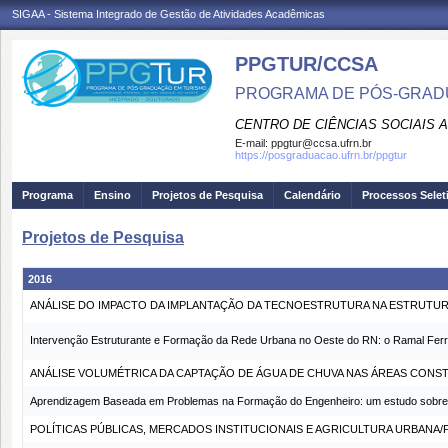
SIGAA - Sistema Integrado de Gestão de Atividades Acadêmicas
PPGTUR/CCSA
PROGRAMA DE PÓS-GRAD
CENTRO DE CIÊNCIAS SOCIAIS 
E-mail:
ppgtur@ccsa.ufrn.br
https://posgraduacao.ufrn.br/ppgtur
Programa
Ensino
Projetos de Pesquisa
Calendário
Processos Selet
Projetos de Pesquisa
2016
ANÁLISE DO IMPACTO DA IMPLANTAÇÃO DA TECNOESTRUTURA NA ESTRUTUR
Intervenção Estruturante e Formação da Rede Urbana no Oeste do RN: o Ramal Ferro
ANÁLISE VOLUMÉTRICA DA CAPTAÇÃO DE ÁGUA DE CHUVA NAS ÁREAS CONST
Aprendizagem Baseada em Problemas na Formação do Engenheiro: um estudo sobre o
POLÍTICAS PÚBLICAS, MERCADOS INSTITUCIONAIS E AGRICULTURA URBANA