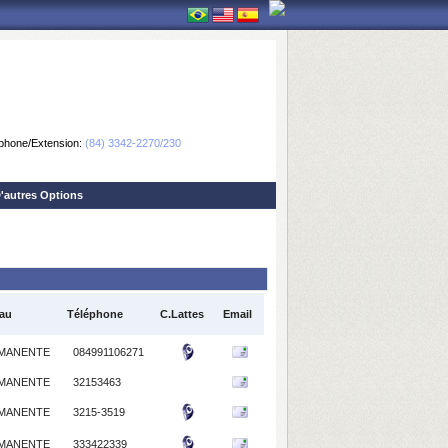
phone/Extension:
(84) 3342-2270/230
'autres Options
au
Téléphone
C.Lattes
Email
MANENTE
084991106271
MANENTE
32153463
MANENTE
3215-3519
MANENTE
333422339