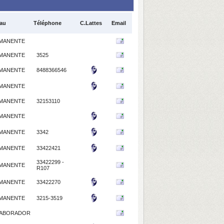
au
Téléphone
C.Lattes
Email
MANENTE
MANENTE
3525
MANENTE
8488366546
MANENTE
MANENTE
32153110
MANENTE
MANENTE
3342
MANENTE
33422421
33422299 -
MANENTE
R107
MANENTE
33422270
MANENTE
3215-3519
ABORADOR