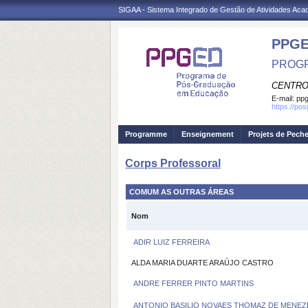
SIGAA - Sistema Integrado de Gestão de Atividades Ac
PPG
PROG
CENTRO
E-mail:
ppg
https://po
Programme
Enseignement
Projets de Pech
Corps Professoral
COMUM AS OUTRAS ÁREAS
Nom
ADIR LUIZ FERREIRA
ALDA MARIA DUARTE ARAÚJO CASTRO
ANDRE FERRER PINTO MARTINS
ANTONIO BASILIO NOVAES THOMAZ DE MENEZ