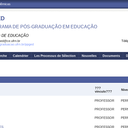
adêmicas
ED
RAMA DE PÓS-GRADUAÇÃO EM EDUCAÇÃO
 DE EDUCAÇÃO
ed@ce.ufrn.br
Télé
sgraduacao.ufrn.br/ppged
erche
Calendrier
Les Processus de Sélection
Nouvelles
Documents
D
???
Nive
vinculo???
PROFESSOR
PER
PROFESSOR
PER
PROFESSOR
PER
ES
PROFESSOR
PER