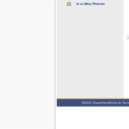
Ir ao Menu Principal
SIGAA | Superintendência de Tecno