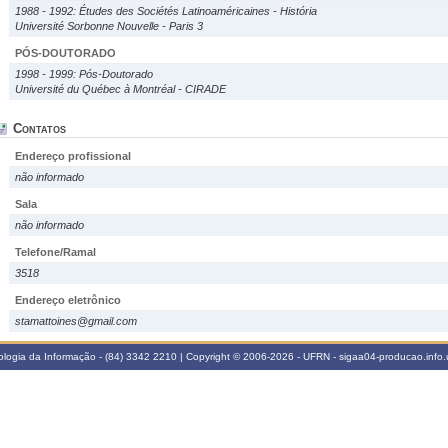
1988 - 1992: Études des Sociétés Latinoaméricaines - História
Université Sorbonne Nouvelle - Paris 3
PÓS-DOUTORADO
1998 - 1999: Pós-Doutorado
Université du Québec à Montréal - CIRADE
Contatos
Endereço profissional
não informado
Sala
não informado
Telefone/Ramal
3518
Endereço eletrônico
stamattoines@gmail.com
logia da Informação - (84) 3342 2210 | Copyright © 2006-2026 - UFRN - sigaa04-producao.info.