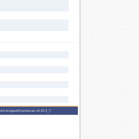
ufrn.br.sigaa04-producao
v4.20.5_7