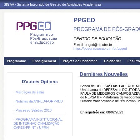
SIGAA - Sistema Integrado de Gestão de Atividades Acadêmicas
PPGED
PROGRAMA DE PÓS-GRAD
CENTRO DE EDUCAÇÃO
E-mail:
ppged@ce.ufrn.br
https://posgraduacao.ufrn.br/ppged
Programme
Enseignement
Projets de Pecherche
Calendrier
Les Pro
Dernières Nouvelles
D'autres Options
Banca de DEFESA: LAÍS PAULA DE
Uma banca de DEFESA de DOUTORADO 
· Marcação de salas
PAULA DE MEDEIROS CAMPOS AZEVEDO
do NEPSA II + Plataforma de webconfer
Histoire transnationale de l'éducation; 
· Notícias da ANPED/FORPRED
· Processo Seletivo 2018
Enregistrée en:
08/02/2023
· PROGRAMA INSTITUCIONAL
DE INTERNACIONALIZAÇÃO
CAPES-PRINT / UFRN