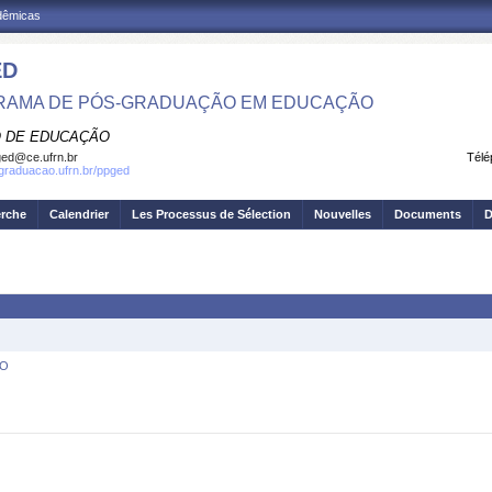
adêmicas
ED
RAMA DE PÓS-GRADUAÇÃO EM EDUCAÇÃO
 DE EDUCAÇÃO
ed@ce.ufrn.br
Télé
sgraduacao.ufrn.br/ppged
erche
Calendrier
Les Processus de Sélection
Nouvelles
Documents
D
ÃO