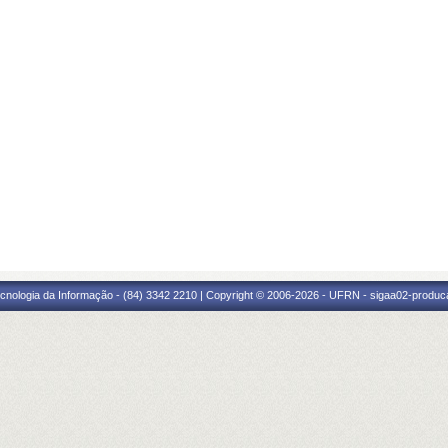
cnologia da Informação - (84) 3342 2210 | Copyright © 2006-2026 - UFRN - sigaa02-produca