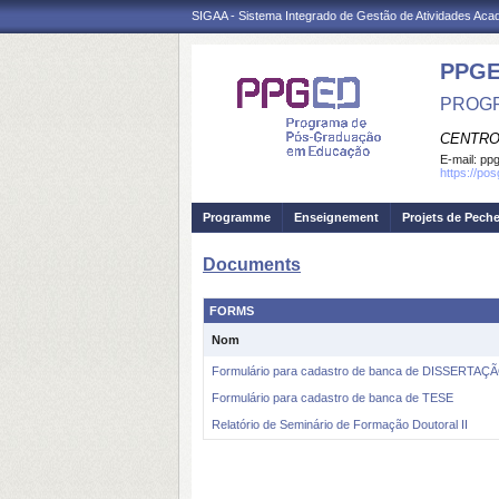
SIGAA - Sistema Integrado de Gestão de Atividades Ac
PPG
PROG
CENTRO
E-mail:
ppg
https://po
Programme
Enseignement
Projets de Pech
Documents
FORMS
Nom
Formulário para cadastro de banca de DISSERTAÇ
Formulário para cadastro de banca de TESE
Relatório de Seminário de Formação Doutoral II