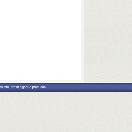
o.info.ufrn.br.sigaa02-producao