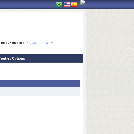
phone/Extension:
(84) 3342-2270/230
'autres Options