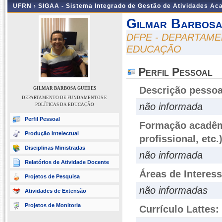
UFRN ›
SIGAA - Sistema Integrado de Gestão de Atividades A
Gilmar Barbos
DFPE - DEPARTAME
EDUCAÇÃO
Perfil Pessoal
Descrição pessoa
GILMAR BARBOSA GUEDES
DEPARTAMENTO DE FUNDAMENTOS E
não informada
POLÍTICAS DA EDUCAÇÃO
Perfil Pessoal
Formação acadêmi
Produção Intelectual
profissional, etc.
Disciplinas Ministradas
não informada
Relatórios de Atividade Docente
Áreas de Interes
Projetos de Pesquisa
não informadas
Atividades de Extensão
Projetos de Monitoria
Currículo Lattes: