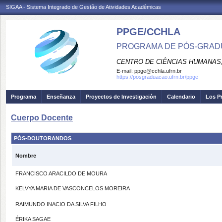
SIGAA - Sistema Integrado de Gestão de Atividades Acadêmicas
PPGE/CCHLA
PROGRAMA DE PÓS-GRAD
CENTRO DE CIÊNCIAS HUMANAS,
E-mail:
ppge@cchla.ufrn.br
https://posgraduacao.ufrn.br/ppge
Programa
Enseñanza
Proyectos de Investigación
Calendario
Los P
Cuerpo Docente
PÓS-DOUTORANDOS
Nombre
FRANCISCO ARACILDO DE MOURA
KELVYA MARIA DE VASCONCELOS MOREIRA
RAIMUNDO INACIO DA SILVA FILHO
ÉRIKA SAGAE