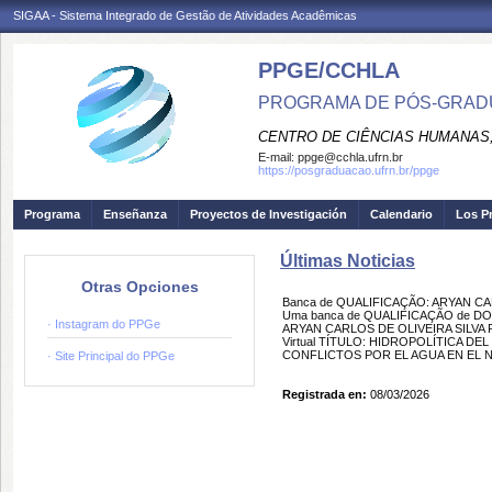
SIGAA - Sistema Integrado de Gestão de Atividades Acadêmicas
PPGE/CCHLA
PROGRAMA DE PÓS-GRAD
CENTRO DE CIÊNCIAS HUMANAS,
E-mail:
ppge@cchla.ufrn.br
https://posgraduacao.ufrn.br/ppge
Programa
Enseñanza
Proyectos de Investigación
Calendario
Los P
Últimas Noticias
Otras Opciones
Banca de QUALIFICAÇÃO: ARYAN CA
Uma banca de QUALIFICAÇÃO de DOU
· Instagram do PPGe
ARYAN CARLOS DE OLIVEIRA SILVA FE
Virtual TÍTULO: HIDROPOLÍTICA D
CONFLICTOS POR EL AGUA EN EL NO
· Site Principal do PPGe
Registrada en:
08/03/2026