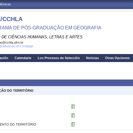
adêmicas
/CCHLA
AMA DE PÓS-GRADUAÇÃO EM GEOGRAFIA
 DE CIÊNCIAS HUMANAS, LETRAS E ARTES
e@cchla.ufrn.br
sgraduacao.ufrn.br/ppge
gación
Calendario
Los Procesos de Selección
Noticias
Otras Opciones
ÇÃO DO TERRITÓRIO
MENTO DO TERRITÓRIO