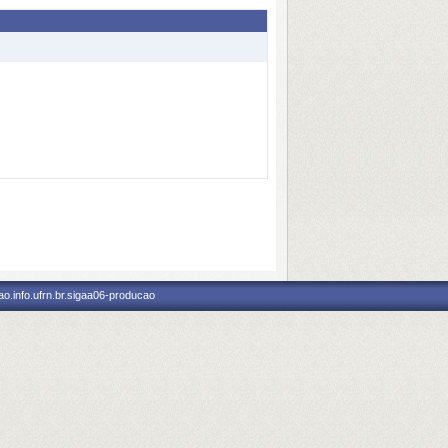
o.info.ufrn.br.sigaa06-producao