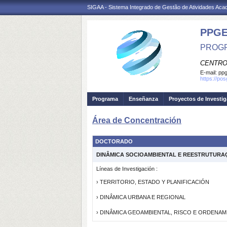
SIGAA - Sistema Integrado de Gestão de Atividades Ac
PPGE
PROGR
CENTRO
E-mail:
ppg
https://po
Programa
Enseñanza
Proyectos de Investi
Área de Concentración
DOCTORADO
DINÂMICA SOCIOAMBIENTAL E REESTRUTURA
Líneas de Investigación :
› TERRITORIO, ESTADO Y PLANIFICACIÓN
› DINÂMICA URBANA E REGIONAL
› DINÂMICA GEOAMBIENTAL, RISCO E ORDENA