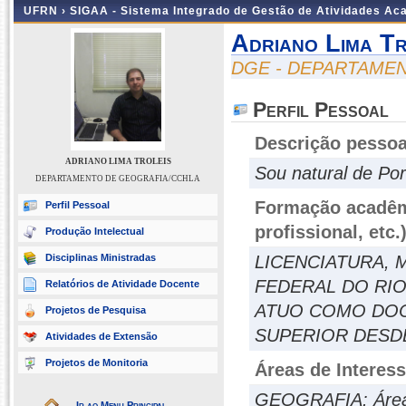
UFRN ›
SIGAA - Sistema Integrado de Gestão de Atividades A
Adriano Lima Tr
DGE - DEPARTAME
Perfil Pessoal
Descrição pessoa
ADRIANO LIMA TROLEIS
Sou natural de Por
DEPARTAMENTO DE GEOGRAFIA/CCHLA
Formação acadêmi
Perfil Pessoal
profissional, etc.
Produção Intelectual
Disciplinas Ministradas
LICENCIATURA,
FEDERAL DO RI
Relatórios de Atividade Docente
ATUO COMO DOC
Projetos de Pesquisa
SUPERIOR DESDE
Atividades de Extensão
Projetos de Monitoria
Áreas de Interes
GEOGRAFIA: Área 
Ir ao Menu Principal