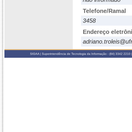
Telefone/Ramal
3458
Endereço eletrôn
adriano.troleis@uf
SIGAA | Superintendência de Tecnologia da Informação - (84) 3342 2210 