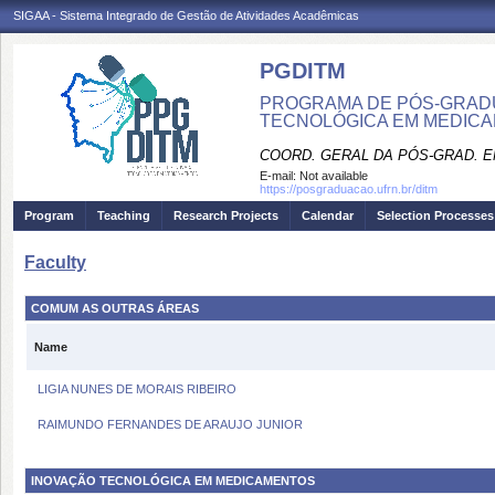
SIGAA - Sistema Integrado de Gestão de Atividades Acadêmicas
PGDITM
PROGRAMA DE PÓS-GRAD
TECNOLÓGICA EM MEDIC
COORD. GERAL DA PÓS-GRAD. E
E-mail:
Not available
https://posgraduacao.ufrn.br/ditm
Program
Teaching
Research Projects
Calendar
Selection Processes
Faculty
COMUM AS OUTRAS ÁREAS
Name
LIGIA NUNES DE MORAIS RIBEIRO
RAIMUNDO FERNANDES DE ARAUJO JUNIOR
INOVAÇÃO TECNOLÓGICA EM MEDICAMENTOS