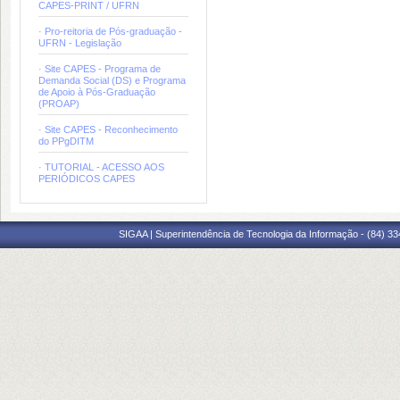
CAPES-PRINT / UFRN
· Pro-reitoria de Pós-graduação -
UFRN - Legislação
· Site CAPES - Programa de
Demanda Social (DS) e Programa
de Apoio à Pós-Graduação
(PROAP)
· Site CAPES - Reconhecimento
do PPgDITM
· TUTORIAL - ACESSO AOS
PERIÓDICOS CAPES
SIGAA | Superintendência de Tecnologia da Informação - (84) 3