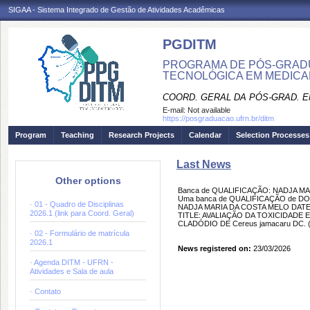
SIGAA - Sistema Integrado de Gestão de Atividades Acadêmicas
PGDITM
PROGRAMA DE PÓS-GRAD
TECNOLÓGICA EM MEDIC
COORD. GERAL DA PÓS-GRAD. E
E-mail:
Not available
https://posgraduacao.ufrn.br/ditm
Program
Teaching
Research Projects
Calendar
Selection Processes
Last News
Other options
Banca de QUALIFICAÇÃO: NADJA M
Uma banca de QUALIFICAÇÃO de DOU
· 01 - Quadro de Disciplinas
NADJA MARIA DA COSTA MELO DATE: 3
2026.1 (link para Coord. Geral)
TITLE: AVALIAÇÃO DA TOXICIDADE E
CLADÓDIO DE Cereus jamacaru DC.
· 02 - Formulário de matrícula
2026.1
News registered on:
23/03/2026
· Agenda DITM - UFRN -
Atividades e Sala de aula
· Contato