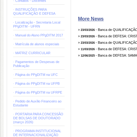
· Contatos - Docentes
· INSTRUÇÕES PARA
QUALIFICAÇÃO E DEFESA
More News
· Localização - Secretaria Local
PPgDITM - UFRN
»
- Banca de QUALIFICAÇÃ
23/03/2026
· Manual do Aluno PPgDITM 2017
»
- Banca de DEFESA: CRI
23/03/2026
»
- Banca de QUALIFICAÇÃ
23/03/2026
· Matrícula de alunos especiais
»
- Banca de DEFESA: CRI
11/03/2026
· MATRIZ CURRICULAR
»
- Banca de DEFESA: SAM
12/06/2025
· Pagamentos de Despesas de
Publicação
· Página do PPgDITM na UFC
· Página do PPgDITM na UFPB
· Página do PPgDITM na UFRPE
· Pedido de Auxílio Financeiro ao
Estudante
· PORTARIA PARA CONCESSÃO
DE BOLSAS DE DOUTORADO
(março 2026)
· PROGRAMA INSTITUCIONAL
DE INTERNACIONALIZAÇÃO