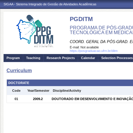
SIGAA - Sistema Integrado de Gestão de Atividades Acadêmicas
PGDITM
PROGRAMA DE PÓS-GRAD
TECNOLÓGICA EM MEDIC
COORD. GERAL DA PÓS-GRAD. E
E-mail:
Not available
https://posgraduacao.ufrn.br/ditm
Program
Teaching
Research Projects
Calendar
Selection Processes
Curriculum
DOCTORATE
Code
Year/Semester
Discipline/Activity
01
2009.2
DOUTORADO EM DESENVOLVIMENTO E INOVAÇÃO 