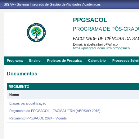
SIGAA - Sistema Integrado de Gestão de Atividades Acadêmicas
PPGSACOL
PROGRAMA DE PÓS-GRADU
FACULDADE DE CIÊNCIAS DA SAÚ
E-mail:
isabelle.ribeiro@ufrn.br
https://posgraduacao.ufrn.br/ppgsacol
Programa
Ensino
Projetos de Pesquisa
Calendário
Processos Selet
Documentos
REGIMENTO
Nome
Etapas para qualificação
Regimento do PPGSACOL - FACISA UFRN (VERSÃO 2015)
Regimento PPgSACOL 2024 - Vigente